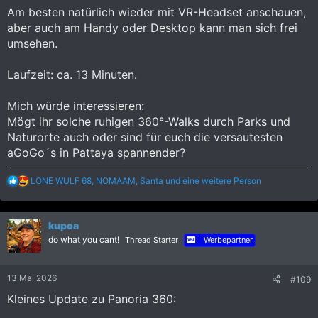
Am besten natürlich wieder mit VR-Headset anschauen,
aber auch am Handy oder Desktop kann man sich frei
umsehen.
Laufzeit: ca. 13 Minuten.
Mich würde interessieren:
Mögt ihr solche ruhigen 360°-Walks durch Parks und
Naturorte auch oder sind für euch die versautesten
aGoGo´s in Pattaya spannender?
R
LONE WULF 68
,
NOMAAM
,
Santa
und eine weitere Person
e
a
k
kupoa
t
i
do what you cant!
Thread Starter
Werbepartner
o
n
e
13 Mai 2026
#109
n
:
Kleines Update zu Panoria 360: