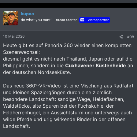
a
k
kupoa
t
i
do what you cant!
Thread Starter
Werbepartner
o
n
e
10 Mai 2026
#98
n
:
Heute gibt es auf Panoria 360 wieder einen kompletten
Szenenwechsel:
diesmal geht es nicht nach Thailand, Japan oder auf die
Philippinen, sondern in die
Cuxhavener Küstenheide
an
der deutschen Nordseeküste.
Das neue 360°-VR-Video ist eine Mischung aus Radfahrt
und kleinen Spaziergängen durch eine ziemlich
besondere Landschaft: sandige Wege, Heideflächen,
Waldstücke, alte Spuren bei der Fuchskuhle, der
Feldherrenhügel, ein Aussichtsturm und unterwegs auch
wilde Pferde und urig wirkende Rinder in der offenen
Landschaft.