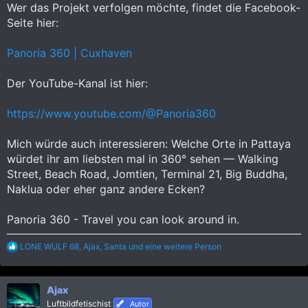
Wer das Projekt verfolgen möchte, findet die Facebook-
Seite hier:
Panoria 360 | Cuxhaven
Der YouTube-Kanal ist hier:
https://www.youtube.com/@Panoria360
Mich würde auch interessieren: Welche Orte in Pattaya
würdet ihr am liebsten mal in 360° sehen — Walking
Street, Beach Road, Jomtien, Terminal 21, Big Buddha,
Naklua oder eher ganz andere Ecken?
Panoria 360 - Travel you can look around in.
R
LONE WULF 68
,
Ajax
,
Santa
und eine weitere Person
e
a
k
Ajax
t
i
Luftbildfetischist
Autor