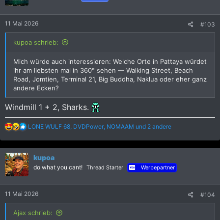
o
n
e
11 Mai 2026
#103
n
:
kupoa schrieb:
Mich würde auch interessieren: Welche Orte in Pattaya würdet
ihr am liebsten mal in 360° sehen — Walking Street, Beach
Road, Jomtien, Terminal 21, Big Buddha, Naklua oder eher ganz
andere Ecken?
Windmill 1 + 2, Sharks.
R
LONE WULF 68
,
DVDPower
,
NOMAAM
und 2 andere
e
a
k
kupoa
t
i
do what you cant!
Thread Starter
Werbepartner
o
n
e
11 Mai 2026
#104
n
:
Ajax schrieb: