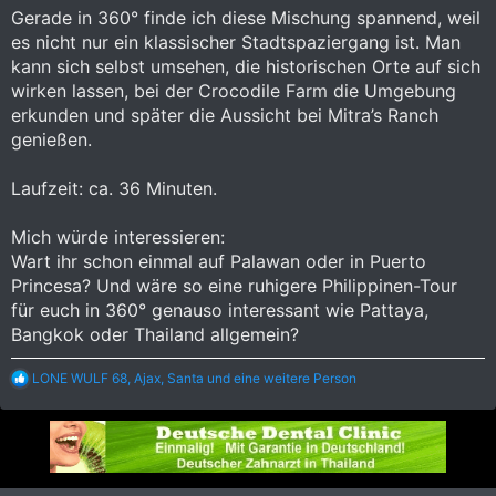
Gerade in 360° finde ich diese Mischung spannend, weil
es nicht nur ein klassischer Stadtspaziergang ist. Man
kann sich selbst umsehen, die historischen Orte auf sich
wirken lassen, bei der Crocodile Farm die Umgebung
erkunden und später die Aussicht bei Mitra’s Ranch
genießen.
Laufzeit: ca. 36 Minuten.
Mich würde interessieren:
Wart ihr schon einmal auf Palawan oder in Puerto
Princesa? Und wäre so eine ruhigere Philippinen-Tour
für euch in 360° genauso interessant wie Pattaya,
Bangkok oder Thailand allgemein?
R
LONE WULF 68
,
Ajax
,
Santa
und eine weitere Person
e
a
k
t
i
o