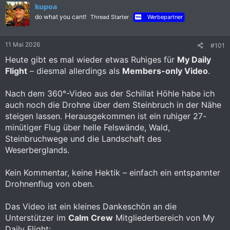
n
kupoa
e
do what you cant!
Thread Starter
Werbepartner
n
:
11 Mai 2026
#101
Heute gibt es mal wieder etwas Ruhiges für
My Daily
Flight
– diesmal allerdings als
Members-only Video
.
Nach dem 360°-Video aus der Schillat Höhle habe ich
auch noch die Drohne über dem Steinbruch in der Nähe
steigen lassen. Herausgekommen ist ein ruhiger 27-
minütiger Flug über helle Felswände, Wald,
Steinbruchwege und die Landschaft des
Weserberglands.
Kein Kommentar, keine Hektik – einfach ein entspannter
Drohnenflug von oben.
Das Video ist ein kleines Dankeschön an die
Unterstützer im
Calm Crew
Mitgliederbereich von My
Daily Flight: