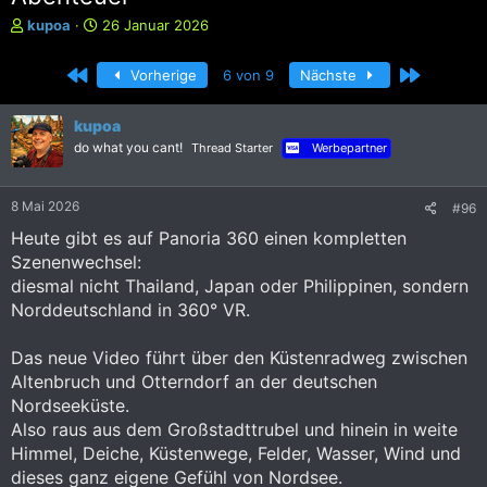
E
E
kupoa
26 Januar 2026
r
r
s
s
Erste
Letzte
Vorherige
6 von 9
Nächste
t
t
e
e
l
l
kupoa
l
l
do what you cant!
Thread Starter
Werbepartner
e
t
r
a
m
8 Mai 2026
#96
Heute gibt es auf Panoria 360 einen kompletten
Szenenwechsel:
diesmal nicht Thailand, Japan oder Philippinen, sondern
Norddeutschland in 360° VR.
Das neue Video führt über den Küstenradweg zwischen
Altenbruch und Otterndorf an der deutschen
Nordseeküste.
Also raus aus dem Großstadttrubel und hinein in weite
Himmel, Deiche, Küstenwege, Felder, Wasser, Wind und
dieses ganz eigene Gefühl von Nordsee.