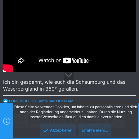
Ich bin gespannt, wie euch die Schaumburg und das
Weserbergland in 360° gefallen.
R
LONE WULF 68
,
Santa
und
NOMAAM
e
Diese Seite verwendet Cookies, um Inhalte zu personalisieren und dich
a
nach der Registrierung angemeldet zu halten. Durch die Nutzung
k
unserer Webseite erklärst du dich damit einverstanden.
t
i
Akzeptieren
Erfahre mehr…
o
n
kupoa