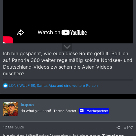
Ich bin gespannt, wie euch diese Route gefällt. Soll ich
auf Panoria 360 weiter regelmäßig solche Nordsee- und
Deutschland-Videos zwischen die Asien-Videos
mischen?
R
LONE WULF 68
,
Santa
,
Ajax
und eine weitere Person
e
a
k
kupoa
t
i
do what you cant!
Thread Starter
Werbepartner
o
n
e
12 Mai 2026
#107
n
:
Nach der Mitglieder-Vorschau ist das neue
Timeless