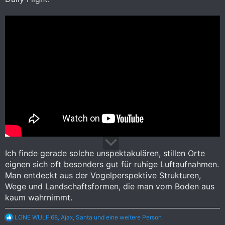
Ich finde gerade solche unspektakulären, stillen Orte
eignen sich oft besonders gut für ruhige Luftaufnahmen.
Man entdeckt aus der Vogelperspektive Strukturen,
Wege und Landschaftsformen, die man vom Boden aus
kaum wahrnimmt.
R
LONE WULF 68
,
Ajax
,
Santa
und eine weitere Person
e