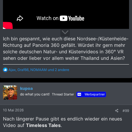
Ich bin gespannt, wie euch diese Nordsee-/Küstenheide-
Richtung auf Panoria 360 gefällt. Würdet ihr gern mehr
solche deutschen Natur- und Küstenvideos in 360° VR
sehen oder lieber vor allem weiter Thailand und Asien?
R
Ajax
,
Graf66
,
NOMAAM
und 2 andere
e
a
k
kupoa
t
i
do what you cant!
Thread Starter
Werbepartner
o
n
e
10 Mai 2026
#99
n
:
Nach längerer Pause gibt es endlich wieder ein neues
Video auf
Timeless Tales
.