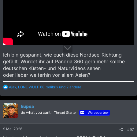
Ich bin gespannt, wie euch diese Nordsee-Richtung
gefällt. Würdet ihr auf Panoria 360 gern mehr solche
deutschen Küsten- und Naturvideos sehen
oder lieber weiterhin vor allem Asien?
R
Ajax
,
LONE WULF 68
,
xelibrix
und 2 andere
e
a
k
kupoa
t
i
do what you cant!
Thread Starter
Werbepartner
o
n
e
9 Mai 2026
#97
n
: