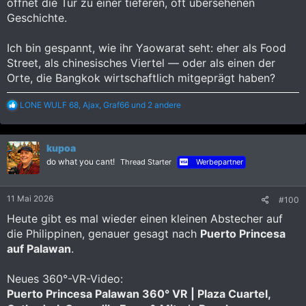
öffnet die Tür zu einer tieferen, oft übersehenen
Geschichte.
Ich bin gespannt, wie ihr Yaowarat seht: eher als Food
Street, als chinesisches Viertel — oder als einen der
Orte, die Bangkok wirtschaftlich mitgeprägt haben?
R
LONE WULF 68
,
Ajax
,
Graf66
und 2 andere
e
a
k
kupoa
t
i
do what you cant!
Thread Starter
Werbepartner
o
n
e
11 Mai 2026
#100
n
:
Heute gibt es mal wieder einen kleinen Abstecher auf
die Philippinen, genauer gesagt nach
Puerto Princesa
auf Palawan
.
Neues 360°-VR-Video:
Puerto Princesa Palawan 360° VR | Plaza Cuartel,