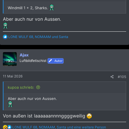
Windmill 1 + 2, Sharks.
Aber auch nur von Aussen.
R
LONE WULF 68
,
NOMAAM
und
Santa
e
a
k
Ajax
t
i
Luftbildfetischist
Autor
o
n
e
11 Mai 2026
#105
n
:
kupoa schrieb:
Aber auch nur von Aussen.
Von außen ist laaaaaannnnggggweilig
R
LONE WULF 68
,
NOMAAM
,
Santa
und eine weitere Person