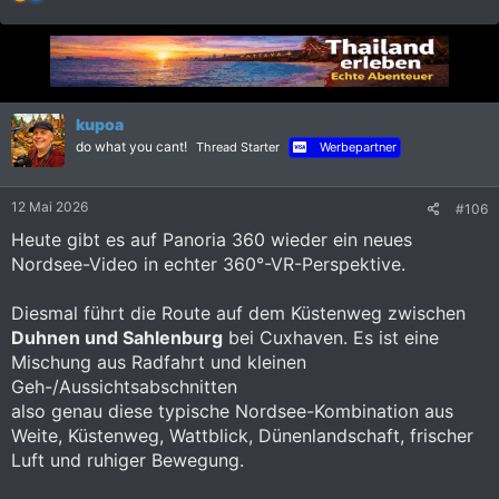
e
a
k
t
i
o
n
kupoa
e
do what you cant!
Thread Starter
Werbepartner
n
:
12 Mai 2026
#106
Heute gibt es auf Panoria 360 wieder ein neues
Nordsee-Video in echter 360°-VR-Perspektive.
Diesmal führt die Route auf dem Küstenweg zwischen
Duhnen und Sahlenburg
bei Cuxhaven. Es ist eine
Mischung aus Radfahrt und kleinen
Geh-/Aussichtsabschnitten
also genau diese typische Nordsee-Kombination aus
Weite, Küstenweg, Wattblick, Dünenlandschaft, frischer
Luft und ruhiger Bewegung.