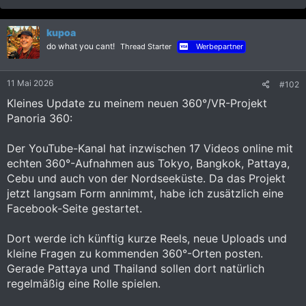
a
k
kupoa
t
i
do what you cant!
Thread Starter
Werbepartner
o
n
e
11 Mai 2026
#102
n
:
Kleines Update zu meinem neuen 360°/VR-Projekt
Panoria 360:
Der YouTube-Kanal hat inzwischen 17 Videos online mit
echten 360°-Aufnahmen aus Tokyo, Bangkok, Pattaya,
Cebu und auch von der Nordseeküste. Da das Projekt
jetzt langsam Form annimmt, habe ich zusätzlich eine
Facebook-Seite gestartet.
Dort werde ich künftig kurze Reels, neue Uploads und
kleine Fragen zu kommenden 360°-Orten posten.
Gerade Pattaya und Thailand sollen dort natürlich
regelmäßig eine Rolle spielen.