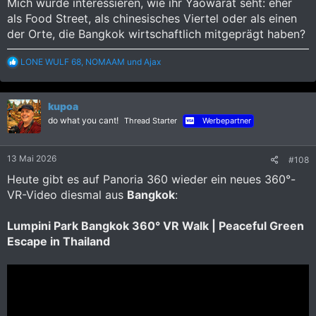
Mich würde interessieren, wie ihr Yaowarat seht: eher
als Food Street, als chinesisches Viertel oder als einen
der Orte, die Bangkok wirtschaftlich mitgeprägt haben?
R
LONE WULF 68
,
NOMAAM
und
Ajax
e
a
k
kupoa
t
i
do what you cant!
Thread Starter
Werbepartner
o
n
e
13 Mai 2026
#108
n
:
Heute gibt es auf Panoria 360 wieder ein neues 360°-
VR-Video diesmal aus
Bangkok
:
Lumpini Park Bangkok 360° VR Walk | Peaceful Green
Escape in Thailand