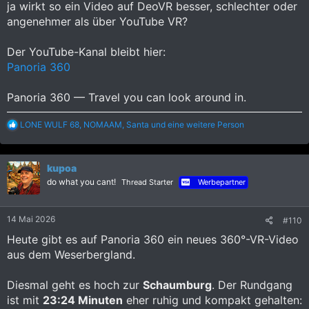
ja wirkt so ein Video auf DeoVR besser, schlechter oder
angenehmer als über YouTube VR?
Der YouTube-Kanal bleibt hier:
Panoria 360
Panoria 360 — Travel you can look around in.
R
LONE WULF 68
,
NOMAAM
,
Santa
und eine weitere Person
e
a
k
kupoa
t
i
do what you cant!
Thread Starter
Werbepartner
o
n
e
14 Mai 2026
#110
n
:
Heute gibt es auf Panoria 360 ein neues 360°-VR-Video
aus dem Weserbergland.
Diesmal geht es hoch zur
Schaumburg
. Der Rundgang
ist mit
23:24 Minuten
eher ruhig und kompakt gehalten: