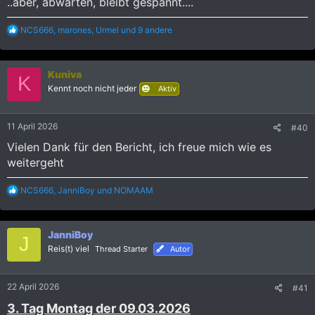
..aber, abwarten, bleibt gespannt....
R
NCS666
,
marones
,
Urmel
und 9 andere
e
a
k
Kuniva
t
K
i
Kennt noch nicht jeder
Aktiv
o
n
e
11 April 2026
#40
n
:
Vielen Dank für den Bericht, ich freue mich wie es
weitergeht
R
NCS666
,
JanniBoy
und
NOMAAM
e
a
k
JanniBoy
t
J
i
Reis(t) viel
Thread Starter
Autor
o
n
e
22 April 2026
#41
n
:
3. Tag Montag der 09.03.2026