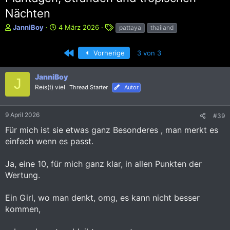
Nächten
E
E
S
JanniBoy
4 März 2026
pattaya
thailand
r
r
c
s
s
h
Erste
Vorherige
3 von 3
t
t
l
e
e
a
l
l
g
JanniBoy
J
l
l
w
Reis(t) viel
Thread Starter
Autor
e
t
o
r
a
r
m
t
9 April 2026
#39
e
Für mich ist sie etwas ganz Besonderes , man merkt es
einfach wenn es passt.
Ja, eine 10, für mich ganz klar, in allen Punkten der
Wertung.
Ein Girl, wo man denkt, omg, es kann nicht besser
kommen,