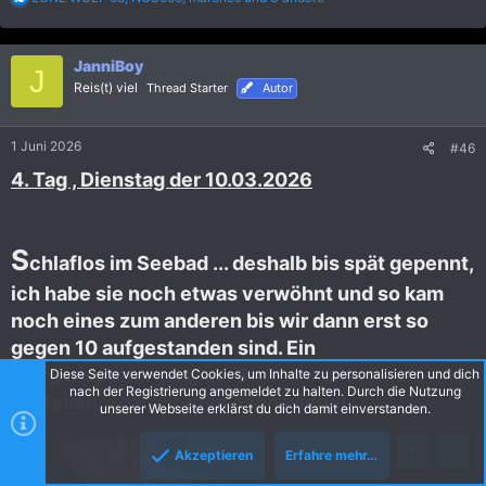
e
a
k
JanniBoy
t
J
i
Reis(t) viel
Thread Starter
Autor
o
n
e
1 Juni 2026
#46
n
:
4. Tag , Dienstag der 10.03.2026
S
chlaflos im Seebad ... deshalb bis spät gepennt,
ich habe sie noch etwas verwöhnt und so kam
noch eines zum anderen bis wir dann erst so
gegen 10 aufgestanden sind. Ein
Morgenspaziergang am Strand mußte heute mal
Diese Seite verwendet Cookies, um Inhalte zu personalisieren und dich
nach der Registrierung angemeldet zu halten. Durch die Nutzung
ausfallen, egal, morgen dann wieder.
unserer Webseite erklärst du dich damit einverstanden.
Akzeptieren
Erfahre mehr…
Oben
Unte