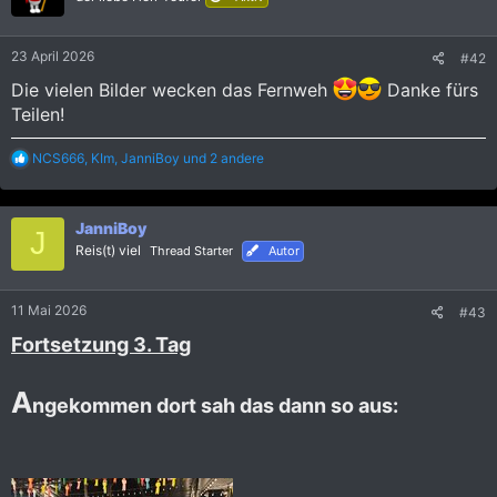
o
n
e
23 April 2026
#42
n
:
Die vielen Bilder wecken das Fernweh
Danke fürs
Teilen!
R
NCS666
,
KIm
,
JanniBoy
und 2 andere
e
a
k
JanniBoy
t
J
i
Reis(t) viel
Thread Starter
Autor
o
n
e
11 Mai 2026
#43
n
:
Fortsetzung 3. Tag
A
ngekommen dort sah das dann so aus: