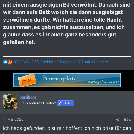
mit einem ausgiebigen BJ verwöhnt. Danach sind
wir dann aufs Bett wo ich sie dann ausgiebigst
verwöhnen durfte. Wir hatten eine tolle Nacht
zusammen, es gab nichts auszusetzen, und ich
glaube dass es ihr auch ganz besonders gut
gefallen hat.
R
LONE WULF 68
,
Rockbert
,
Gelegentlich79
und 32 andere
e
a
k
t
i
o
n
xelibrix
e
Kein anderes Hobby?
Autor
n
:
11 Mai 2026
#44
ich habs gefunden, bist mir hoffentlich nich böse für den