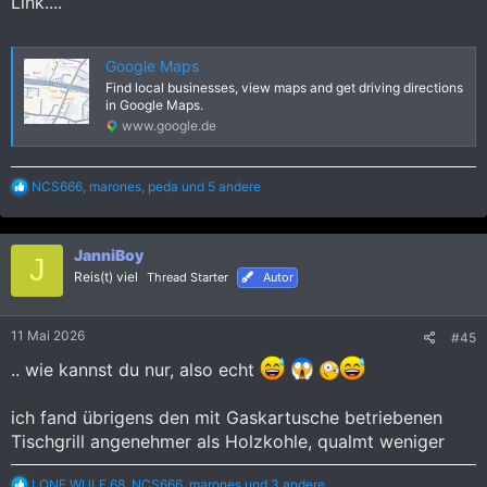
Link....
Google Maps
Find local businesses, view maps and get driving directions
in Google Maps.
www.google.de
R
NCS666
,
marones
,
peda
und 5 andere
e
a
k
JanniBoy
t
J
i
Reis(t) viel
Thread Starter
Autor
o
n
e
11 Mai 2026
#45
n
:
.. wie kannst du nur, also echt
ich fand übrigens den mit Gaskartusche betriebenen
Tischgrill angenehmer als Holzkohle, qualmt weniger
R
LONE WULF 68
,
NCS666
,
marones
und 3 andere