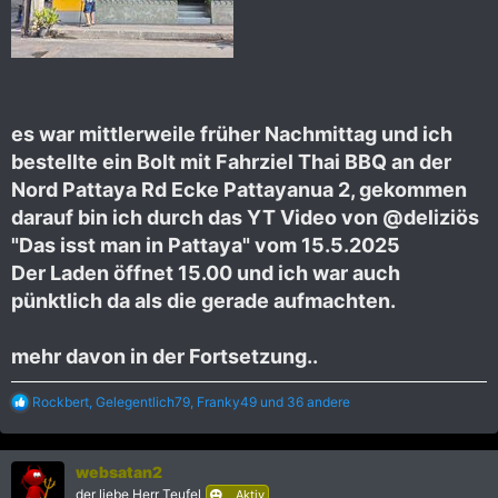
es war mittlerweile früher Nachmittag und ich
bestellte ein Bolt mit Fahrziel Thai BBQ an der
Nord Pattaya Rd Ecke Pattayanua 2, gekommen
darauf bin ich durch das YT Video von @deliziös
"Das isst man in Pattaya" vom 15.5.2025
Der Laden öffnet 15.00 und ich war auch
pünktlich da als die gerade aufmachten.
mehr davon in der Fortsetzung..
R
Rockbert
,
Gelegentlich79
,
Franky49
und 36 andere
e
a
k
websatan2
t
i
der liebe Herr Teufel
Aktiv