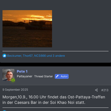
R
Beckumer
,
Thor67
,
NCS666
und 3 andere
e
a
k
Pete 1
t
i
Pattayaner
Thread Starter
Autor
o
n
e
9 September 2025
#213
n
:
Morgen,10.9., 16.00 Uhr findet das Ost-Pattaya-Treffen
in der Caesars Bar in der Soi Khao Noi statt.