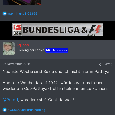
R
max_hh
und
NCS666
e
a
k
t
i
o
n
iq-san
e
Liebling der Ladies
n
Moderator
:
26 November 2025
#225
Nächste Woche sind Suzie und ich nicht hier in Pattaya.
Aber die Woche darauf 10.12. würden wir uns freuen,
wieder am Ost-Pattaya-Treffen teilnehmen zu können.
@Pete 1
, was denkste? Geht da was?
R
NCS666
und
khun nothing
e