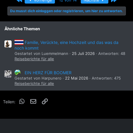
t
i
Du musst dich einloggen oder registrieren, um hier zu antworten.
o
n
e
n
Ähnliche Themen
:
Familie, Verückte, eine Hochzeit und das was da
noch kommt
Gestartet von Luemmelmann
25 Juli 2026
Antworten: 48
Reiseberichte für alle
EIN HERZ FÜR BOOMER
Gestartet von Harpunero
22 Mai 2026
Antworten: 475
Reiseberichte für alle
WhatsApp
E-Mail
Link
Teilen: