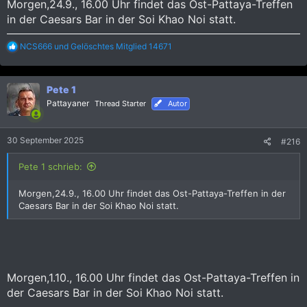
Morgen,24.9., 16.00 Uhr findet das Ost-Pattaya-Treffen
in der Caesars Bar in der Soi Khao Noi statt.
R
NCS666
und
Gelöschtes Mitglied 14671
e
a
k
Pete 1
t
i
Pattayaner
Thread Starter
Autor
o
n
e
30 September 2025
#216
n
:
Pete 1 schrieb:
Morgen,24.9., 16.00 Uhr findet das Ost-Pattaya-Treffen in der
Caesars Bar in der Soi Khao Noi statt.
Morgen,1.10., 16.00 Uhr findet das Ost-Pattaya-Treffen in
der Caesars Bar in der Soi Khao Noi statt.