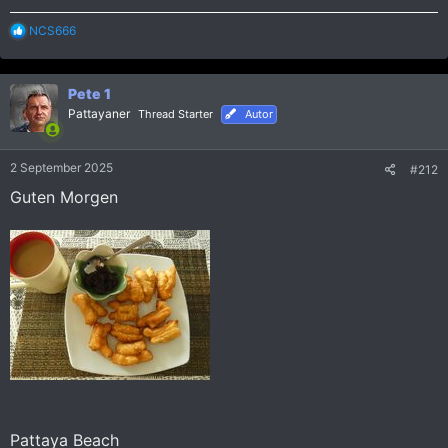
R
NCS666
e
a
k
Pete 1
t
i
Pattayaner
Thread Starter
Autor
o
n
e
2 September 2025
#212
n
:
Guten Morgen
Pattaya Beach