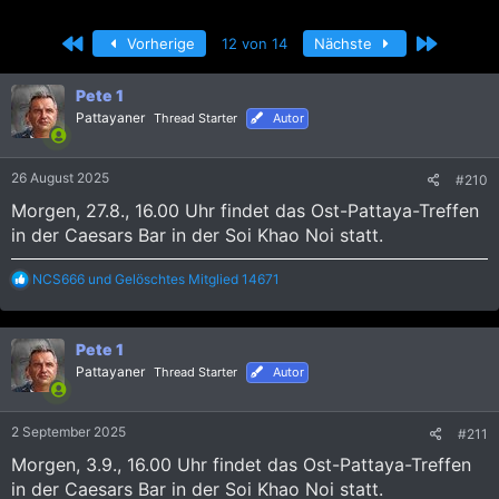
r
r
s
s
Erste
Letzte
Vorherige
12 von 14
Nächste
t
t
e
e
l
l
Pete 1
l
l
Pattayaner
Thread Starter
Autor
e
t
r
a
m
26 August 2025
#210
Morgen, 27.8., 16.00 Uhr findet das Ost-Pattaya-Treffen
in der Caesars Bar in der Soi Khao Noi statt.
R
NCS666
und
Gelöschtes Mitglied 14671
e
a
k
Pete 1
t
i
Pattayaner
Thread Starter
Autor
o
n
e
2 September 2025
#211
n
:
Morgen, 3.9., 16.00 Uhr findet das Ost-Pattaya-Treffen
in der Caesars Bar in der Soi Khao Noi statt.