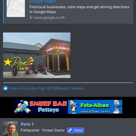
Google Maps
Find local businesses, view maps and get driving directions
in Google Maps.
www.google.co.th
R
chau-chu
,
kinky frog
,
NCS666
und 3 andere
e
a
k
t
i
o
n
Pete 1
e
Pattayaner
Thread Starter
Autor
n