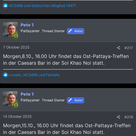
R
NCS666
und
Gelöschtes Mitglied 14671
e
a
k
Pete 1
t
i
Pattayaner
Thread Starter
Autor
o
n
e
7 Oktober 2025
#217
n
:
Morgen,8.10., 16.00 Uhr findet das Ost-Pattaya-Treffen
in der Caesars Bar in der Soi Khao Noi statt.
R
Lunatic
,
NCS666
und
Felixblix
e
a
k
Pete 1
t
i
Pattayaner
Thread Starter
Autor
o
n
e
14 Oktober 2025
#218
n
:
Morgen,15.10., 16.00 Uhr findet das Ost-Pattaya-Treffen
in der Caesars Bar in der Soi Khao Noi statt.