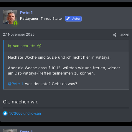
a
k
Pete 1
t
i
Pattayaner
Thread Starter
Autor
o
n
e
27 November 2025
#226
n
:
iq-san schrieb:
Nächste Woche sind Suzie und ich nicht hier in Pattaya.
Aber die Woche darauf 10.12. würden wir uns freuen, wieder
am Ost-Pattaya-Treffen teilnehmen zu können.
@Pete 1
, was denkste? Geht da was?
Ok, machen wir.
R
NCS666
und
iq-san
e
a
k
Pete 1
t