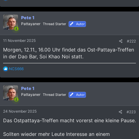
e
a
k
Pete 1
t
i
Pattayaner
Thread Starter
Autor
o
n
e
11 November 2025
#222
n
:
Morgen, 12.11., 16.00 Uhr findet das Ost-Pattaya-Treffen
in der Dao Bar, Soi Khao Noi statt.
R
NCS666
e
a
k
Pete 1
t
i
Pattayaner
Thread Starter
Autor
o
n
e
24 November 2025
#223
n
:
Das Ostpattaya-Treffen macht vorerst eine kleine Pause.
Sollten wieder mehr Leute Interesse an einem