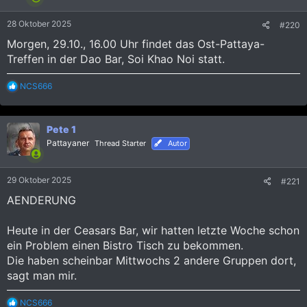
:
28 Oktober 2025
#220
Morgen, 29.10., 16.00 Uhr findet das Ost-Pattaya-
Treffen in der Dao Bar, Soi Khao Noi statt.
R
NCS666
e
a
k
Pete 1
t
i
Pattayaner
Thread Starter
Autor
o
n
e
29 Oktober 2025
#221
n
:
AENDERUNG
Heute in der Ceasars Bar, wir hatten letzte Woche schon
ein Problem einen Bistro Tisch zu bekommen.
Die haben scheinbar Mittwochs 2 andere Gruppen dort,
sagt man mir.
R
NCS666