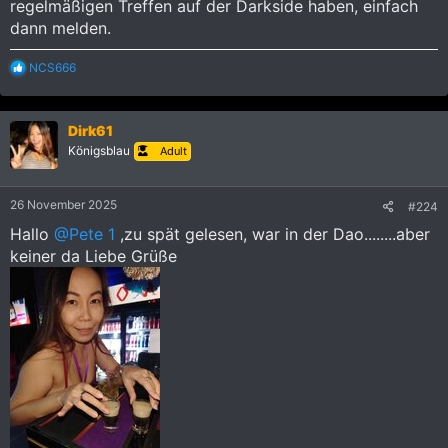
regelmäßigen Treffen auf der Darkside haben, einfach
dann melden.
R
NCS666
e
a
k
Dirk61
t
i
Königsblau
Adult
o
n
e
26 November 2025
#224
n
:
Hallo
@Pete 1
,zu spät gelesen, war in der Dao........aber
keiner da Liebe Grüße