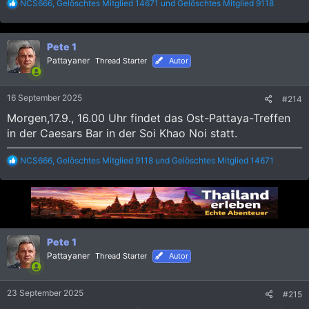
R
NCS666
,
Gelöschtes Mitglied 14671
und
Gelöschtes Mitglied 9118
e
a
k
Pete 1
t
i
Pattayaner
Thread Starter
Autor
o
n
e
16 September 2025
#214
n
:
Morgen,17.9., 16.00 Uhr findet das Ost-Pattaya-Treffen
in der Caesars Bar in der Soi Khao Noi statt.
R
NCS666
,
Gelöschtes Mitglied 9118
und
Gelöschtes Mitglied 14671
e
a
k
t
i
o
n
Pete 1
e
Pattayaner
Thread Starter
Autor
n
:
23 September 2025
#215