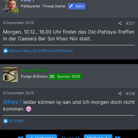
i
Pattayaner
Thread Starter
Autor
o
n
e
9 Dezember 2025
#227
n
:
Morgen, 10.12., 16.00 Uhr findet das Ost-Pattaya-Treffen
in der Caesars Bar Soi Khao Noi statt.
R
Bitcoin Hans
,
NCS666
und
NOMAAM
e
a
k
Suzie Wong
t
i
Fungo di Bosco
Sponsor 2026
o
n
e
9 Dezember 2025
#228
n
:
@Pete 1
leider können iq-san und ich morgen doch nicht
kommen.
R
NCS666
e
a
k
Erste
Letzte
Vorherige
12 von 14
Nächste