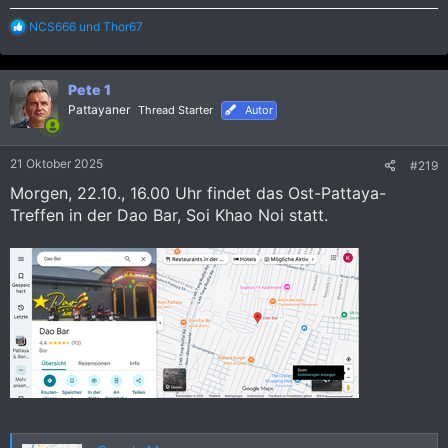
R
NCS666
und
Thor67
e
a
k
Pete 1
t
i
Pattayaner
Thread Starter
Autor
o
n
e
21 Oktober 2025
#219
n
:
Morgen, 22.10., 16.00 Uhr findet das Ost-Pattaya-
Treffen in der Dao Bar, Soi Khao Noi statt.