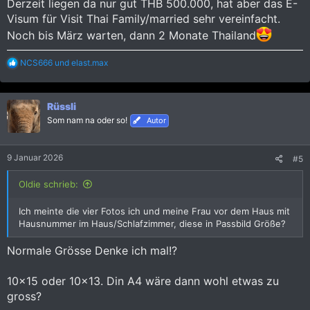
Derzeit liegen da nur gut THB 500.000, hat aber das E-
Visum für Visit Thai Family/married sehr vereinfacht.
Noch bis März warten, dann 2 Monate Thailand
R
NCS666
und
elast.max
e
a
k
Rüssli
t
i
Som nam na oder so!
Autor
o
n
e
9 Januar 2026
#5
n
:
Oldie schrieb:
Ich meinte die vier Fotos ich und meine Frau vor dem Haus mit
Hausnummer im Haus/Schlafzimmer, diese in Passbild Größe?
Normale Grösse Denke ich mal!?
10x15 oder 10x13. Din A4 wäre dann wohl etwas zu
gross?