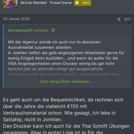
i
Aktiver Member
Thread Starter
Aktiv
o
n
e
24 Januar 2026
#17
n
:
lakmakmak66 schrieb:
Mit der Agentur würde ich auch nur im absoluten
Ausnahmefall zusammen arbeiten.
In Jomtien helfen die gelb angezogenen Mitarbeiter gerne für
wenig Entgelt beim Ausfüllen....und wenn du außer für die
VISA Angelegenheiten einen Drucker wenig bis gar nicht
benutzt,gibt es alternativ einige gut ausgestattete
Copyshops,sehr günstig und schnell...da ist eigentlich eine
solche Investition uninteressant.
Zum Vergrößern anklicken....
Die Kosten für Kopien gehen bei 3 Bath(schwarz/weiss)
los,Farbe ab 20bath.
Es geht auch um die Bequemlichkeit, da rechnen sich
über die Jahre die vielleicht €150 mit
Verbrauchsmaterial schon. Wie gesagt, ich lebe in
Sattahip, nicht in Jomtien.
Den Drucker kann ich auch für die Thai Schrift Übungen
verwenden. Aber in erster Linie ist er Für die