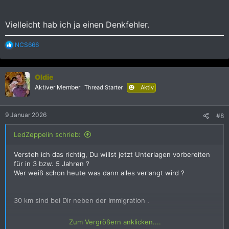
Vielleicht hab ich ja einen Denkfehler.
R
NCS666
e
a
k
Oldie
t
i
Aktiver Member
Thread Starter
Aktiv
o
n
e
9 Januar 2026
#8
n
:
LedZeppelin schrieb:
Versteh ich das richtig, Du willst jetzt Unterlagen vorbereiten
für in 3 bzw. 5 Jahren ?
Wer weiß schon heute was dann alles verlangt wird ?
30 km sind bei Dir neben der Immigration .
Zum Vergrößern anklicken....
Vielleicht hab ich ja einen Denkfehler.