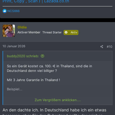
Print, Copy , Scan ) | Lazada.co.th
R
NCS666
e
a
k
Oldie
t
i
Aktiver Member
Thread Starter
Aktiv
o
n
e
10 Januar 2026
#10
n
:
buddy2020 schrieb:
So ein Gerät kostet ca. 100.-€ in Thailand, sind die in
Deutschland denn viel billiger ?
Mit 3 Jahre Garantie in Thailand !
Beispiel...
Pantum BM2300W Mono Laser Multifunction Printer ( Print,
Zum Vergrößern anklicken....
Copy , Scan ) | Lazada.co.th
An den dachte ich. In Deutschland habe ich ein etwas