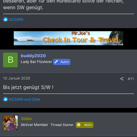
besseren, aber für den Ruhestand sollte der reichen,
wenn SW genügt.
R
NCS666
e
a
k
t
i
o
n
buddy2020
B
e
Lady Bar Flüsterer
Autor
n
:
10 Januar 2026
#11
Bis jetzt genügt S/W !
R
NCS666
und
Oldie
e
a
k
Oldie
t
i
Aktiver Member
Thread Starter
Aktiv
o
n