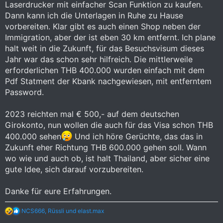
Laserdrucker mit einfacher Scan Funktion zu kaufen.
Dann kann ich die Unterlagen in Ruhe zu Hause
vorbereiten. Klar gibt es auch einen Shop neben der
Immigration, aber der ist eben 30 km entfernt. Ich plane
halt weit in die Zukunft, für das Besuchsvisum dieses
Jahr war das schon sehr hilfreich. Die mittlerweile
erforderlichen THB 400.000 wurden einfach mit dem
Pdf Statment der Kbank nachgewiesen, mit entferntem
Password.
2023 reichten mal € 500,- auf dem deutschen
Girokonto, nun wollen die auch für das Visa schon THB
400.000 sehen
Und ich höre Gerüchte, das das in
Zukunft eher Richtung THB 600.000 gehen soll. Wann
wo wie und auch ob, ist halt Thailand, aber sicher eine
gute Idee, sich darauf vorzubereiten.
Danke für eure Erfahrungen.
R
NCS666
,
Rüssli
und
elast.max
e