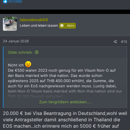
R
NCS666
e
a
k
lakmakmak66
t
i
Leben und leben lassen
Aktiv
o
n
e
24 Januar 2026
#15
n
:
Oldie schrieb:
Nicht ich
Die €500 waren 2023 noch genug für ein Visum Non-O auf
der Basis married with thai nation. Das wurde schon
spätestens 2025 auf THB 400.000 erhöht, die Summe, die
auch für ein EoS nachgewiesen werden muss. Lustig dabei,
beim Non-O Visum basis married with Non-thai nation sind nur
THB 30.000 Deposit gefordert.
Zum Vergrößern anklicken....
Wenn es um Anschaffung von Equipment geht, schaue ich
eben doch etwas weiter in die Zukunft. Was ich sicher nicht
20.000 € bei Visa Beantragung in Deutschland,wohl weil
machen werde, ist eine Visa Agentur beauftragen, die das
viele Antragsteller damit anschließend in Thailand die
derzeit für rund THB 30.000 pro EoS Antrag erledigt, inklusive
EOS machen...ich erinnere mich an 5000 € früher auf
dem Zeigen des von der Agentur bereitgestellten