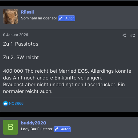
a
k
Rüssli
t
i
Som nam na oder so!
Autor
o
n
e
9 Januar 2026
#2
n
:
Zu 1. Passfotos
Zu 2. SW reicht
400 000 Thb reicht bei Married EOS. Allerdings könnte
das Amt noch andere Einkünfte verlangen.
Brauchst aber nicht unbedingt nen Laserdrucker. Ein
normaler reicht auch.
R
NCS666
e
a
k
buddy2020
t
B
i
Lady Bar Flüsterer
Autor
o
n