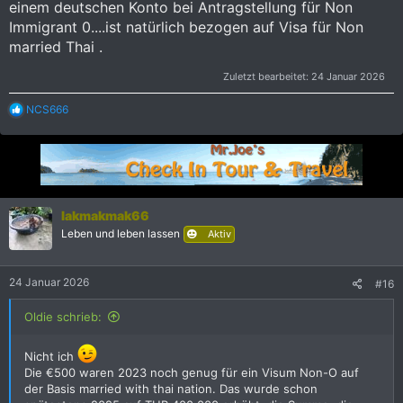
einem deutschen Konto bei Antragstellung für Non
Bankbuches. Das ist mir langfristig einfach zu teuer. Der
Immigrant 0....ist natürlich bezogen auf Visa für Non
Drucker wird schon im März benötigt, alleine schon für den
Ausdruck meiner TM30 Online Meldung. Ich schaue mit noch
married Thai .
etwas die Modelle an, eigentlich hätte ich gerne wieder
Duplex Druck und Vorlageneinzug. Aber für einen Rentner,
Zuletzt bearbeitet:
24 Januar 2026
denke ich, reicht der BM2300W aus. Arbeitszeit ist da nicht
mehr so sehr ein Kostenfaktor.
R
NCS666
e
a
k
t
i
o
n
lakmakmak66
e
Leben und leben lassen
Aktiv
n
:
24 Januar 2026
#16
Oldie schrieb:
Nicht ich
Die €500 waren 2023 noch genug für ein Visum Non-O auf
der Basis married with thai nation. Das wurde schon