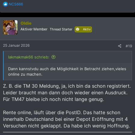
R
NCS666
e
a
k
Oldie
t
i
Aktiver Member
Thread Starter
Aktiv
o
n
e
25 Januar 2026
#19
n
:
lakmakmak66 schrieb:
Dann kannstvdu auch die Möglichkeit in Betracht ziehen,vieles
online zu machen.
Z. B. die TM 30 Meldung, ja, ich bin da schon registriert.
Leider braucht man dann doch wieder einen Ausdruck.
Für TM47 bleibe ich noch nicht lange genug.
Rente online, läuft über die PostID. Das hatte schon
innerhalb Deutschland bei einer Depot Eröffnung mit 4
Versuchen nicht geklappt. Da habe ich wenig Hoffnung.