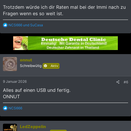
Trotzdem würde ich dir Raten mal bei der Immi nach zu
Fragen wenn es so weit ist.
R
NCS666
und
SuCasa
e
a
k
t
i
o
n
onnut
e
Schreibwütig
Aktiv
n
:
9 Januar 2026
#6
Alles auf einen USB und fertig.
ONNUT
R
NCS666
e
a
k
LedZeppelin
t