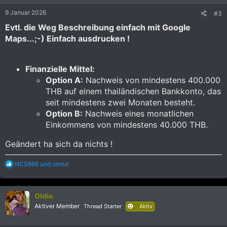
e
9 Januar 2026
#3
n
:
Evtl. die Weg Beschreibung einfach mit Google
Maps...;-) Einfach ausdrucken !
Finanzielle Mittel:
Option A:
Nachweis von mindestens 400.000
THB auf einem thailändischen Bankkonto, das
seit mindestens zwei Monaten besteht.
Option B:
Nachweis eines monatlichen
Einkommens von mindestens 40.000 THB.
Geändert ha sich da nichts !
R
NCS666
und
onnut
e
a
k
Oldie
t
i
Aktiver Member
Thread Starter
Aktiv
o
n