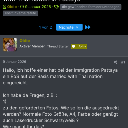
E
E
S
Oldie
9 Januar 2026
die gewünschte form der unterlagen
r
r
c
eos für verheiratete
s
s
h
t
t
l
e
e
a
Letzte
1 von 2
Nächste
l
l
g
l
l
w
Oldie
e
t
o
Aktiver Member
Thread Starter
Aktiv
r
a
r
m
t
e
9 Januar 2026
#1
Hallo, ich hoffe einer hat bei der Immigration Pattaya
ein EoS auf der Basis married with Thai nation
eingereicht.
Ich habe da Fragen, z.B. :
1)
zu den geforderten Fotos. Wie sollen die ausgedruckt
werden? Normale Foto Größe, A4, Farbe oder genügt
auch Laserdrucker Schwarz/weiß ?
Wie macht Ihr das?