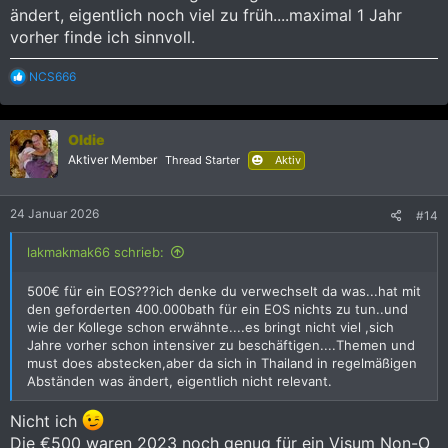
einen Farang. Dann kann ich besser markante Punkte wie 7/11
ändert, eigentlich noch viel zu früh....maximal 1 Jahr
vor einer Abzeigung einfügen.
vorher finde ich sinnvoll.
R
NCS666
e
Das hat zwar noch mindestens 3, eher 5 Jahre Zeit, doch ich
a
gedachte mir eventuell dieses Jahr einen Laserdrucker mit
k
einfacher Scan Funktion zu kaufen. Dann kann ich die
Oldie
t
Unterlagen in Ruhe zu Hause vorbereiten. Klar gibt es auch
i
Aktiver Member
Thread Starter
Aktiv
einen Shop neben der Immigration, aber der ist eben 30 km
o
entfernt. Ich plane halt weit in die Zukunft, für das
n
Besuchsvisum dieses Jahr war das schon sehr hilfreich. Die
e
24 Januar 2026
#14
n
mittlerweile erforderlichen THB 400.000 wurden einfach mit
:
dem Pdf Statment der Kbank nachgewiesen, mit entferntem
lakmakmak66 schrieb:
Password.
500€ für ein EOS???ich denke du verwechselt da was...hat mit
2023 reichten mal € 500,- auf dem deutschen Girokonto, nun
den geforderten 400.000bath für ein EOS nichts zu tun..und
wollen die auch für das Visa schon THB 400.000 sehen
wie der Kollege schon erwähnte....es bringt nicht viel ,sich
Und ich höre Gerüchte, das das in Zukunft eher Richtung THB
Jahre vorher schon intensiver zu beschäftigen....Themen und
600.000 gehen soll. Wann wo wie und auch ob, ist halt
must does abstecken,aber da sich in Thailand in regelmäßigen
Thailand, aber sicher eine gute Idee, sich darauf
Abständen was ändert, eigentlich nicht relevant.
vorzubereiten.
Nicht ich
Danke für eure Erfahrungen.
Die €500 waren 2023 noch genug für ein Visum Non-O