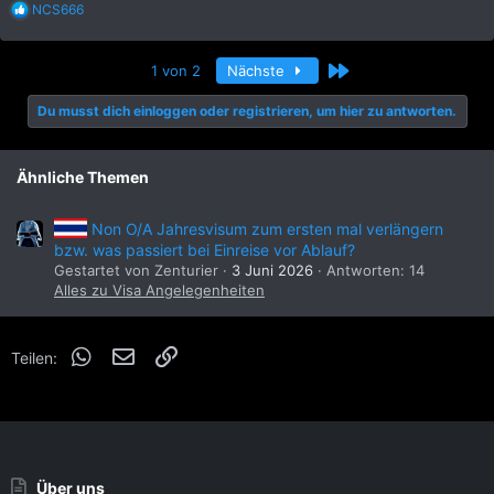
R
NCS666
e
a
k
Letzte
1 von 2
Nächste
t
i
Du musst dich einloggen oder registrieren, um hier zu antworten.
o
n
e
n
Ähnliche Themen
:
Non O/A Jahresvisum zum ersten mal verlängern
bzw. was passiert bei Einreise vor Ablauf?
Gestartet von Zenturier
3 Juni 2026
Antworten: 14
Alles zu Visa Angelegenheiten
WhatsApp
E-Mail
Link
Teilen:
Über uns