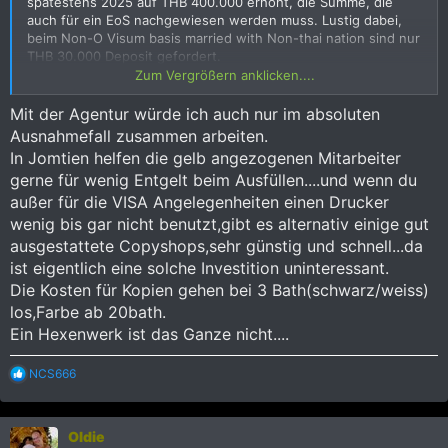
spätestens 2025 auf THB 400.000 erhöht, die Summe, die
auch für ein EoS nachgewiesen werden muss. Lustig dabei,
beim Non-O Visum basis married with Non-thai nation sind nur
THB 30.000 Deposit gefordert.
Zum Vergrößern anklicken....
Wenn es um Anschaffung von Equipment geht, schaue ich
eben doch etwas weiter in die Zukunft. Was ich sicher nicht
Mit der Agentur würde ich auch nur im absoluten
machen werde, ist eine Visa Agentur beauftragen, die das
Ausnahmefall zusammen arbeiten.
derzeit für rund THB 30.000 pro EoS Antrag erledigt, inklusive
In Jomtien helfen die gelb angezogenen Mitarbeiter
dem Zeigen des von der Agentur bereitgestellten
gerne für wenig Entgelt beim Ausfüllen....und wenn du
Bankbuches. Das ist mir langfristig einfach zu teuer. Der
außer für die VISA Angelegenheiten einen Drucker
Drucker wird schon im März benötigt, alleine schon für den
Ausdruck meiner TM30 Online Meldung. Ich schaue mit noch
wenig bis gar nicht benutzt,gibt es alternativ einige gut
etwas die Modelle an, eigentlich hätte ich gerne wieder
ausgestattete Copyshops,sehr günstig und schnell...da
Duplex Druck und Vorlageneinzug. Aber für einen Rentner,
ist eigentlich eine solche Investition uninteressant.
denke ich, reicht der BM2300W aus. Arbeitszeit ist da nicht
Die Kosten für Kopien gehen bei 3 Bath(schwarz/weiss)
mehr so sehr ein Kostenfaktor.
los,Farbe ab 20bath.
Ein Hexenwerk ist das Ganze nicht....
R
NCS666
e
a
k
Oldie
t