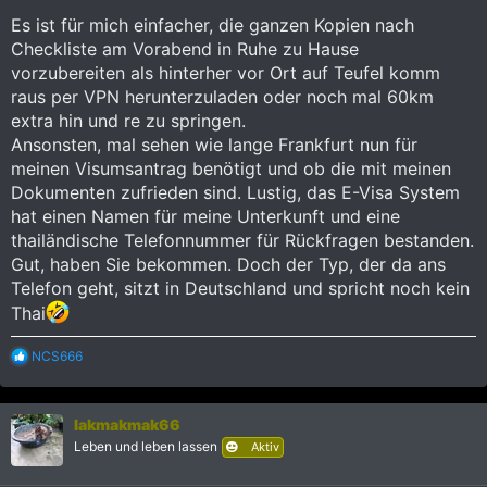
Es ist für mich einfacher, die ganzen Kopien nach
Checkliste am Vorabend in Ruhe zu Hause
vorzubereiten als hinterher vor Ort auf Teufel komm
raus per VPN herunterzuladen oder noch mal 60km
extra hin und re zu springen.
Ansonsten, mal sehen wie lange Frankfurt nun für
meinen Visumsantrag benötigt und ob die mit meinen
Dokumenten zufrieden sind. Lustig, das E-Visa System
hat einen Namen für meine Unterkunft und eine
thailändische Telefonnummer für Rückfragen bestanden.
Gut, haben Sie bekommen. Doch der Typ, der da ans
Telefon geht, sitzt in Deutschland und spricht noch kein
Thai
R
NCS666
e
a
k
lakmakmak66
t
i
Leben und leben lassen
Aktiv
o
n