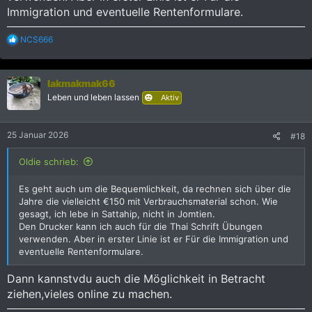
Immigration und eventuelle Rentenformulare.
R
NCS666
e
a
k
lakmakmak66
t
i
Leben und leben lassen
Aktiv
o
n
e
25 Januar 2026
#18
n
:
Oldie schrieb:
Es geht auch um die Bequemlichkeit, da rechnen sich über die
Jahre die vielleicht €150 mit Verbrauchsmaterial schon. Wie
gesagt, ich lebe in Sattahip, nicht in Jomtien.
Den Drucker kann ich auch für die Thai Schrift Übungen
verwenden. Aber in erster Linie ist er Für die Immigration und
eventuelle Rentenformulare.
Dann kannstvdu auch die Möglichkeit in Betracht
ziehen,vieles online zu machen.