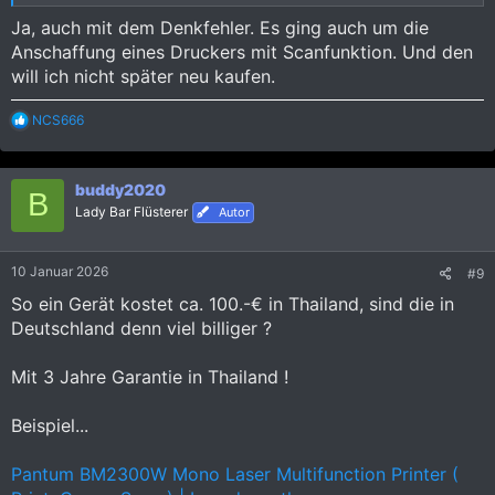
Ja, auch mit dem Denkfehler. Es ging auch um die
Anschaffung eines Druckers mit Scanfunktion. Und den
will ich nicht später neu kaufen.
R
NCS666
e
a
k
buddy2020
t
B
i
Lady Bar Flüsterer
Autor
o
n
e
10 Januar 2026
#9
n
:
So ein Gerät kostet ca. 100.-€ in Thailand, sind die in
Deutschland denn viel billiger ?
Mit 3 Jahre Garantie in Thailand !
Beispiel...
Pantum BM2300W Mono Laser Multifunction Printer (