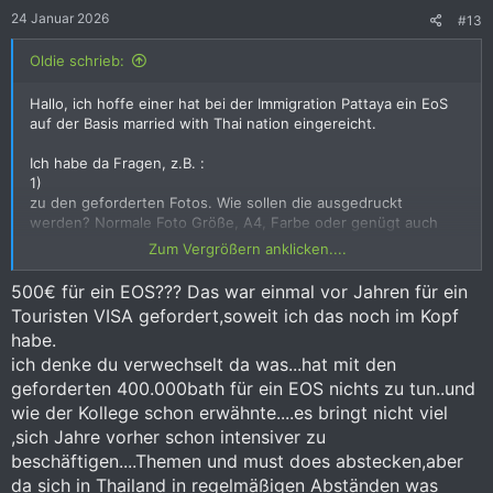
e
24 Januar 2026
#13
n
:
Oldie schrieb:
Hallo, ich hoffe einer hat bei der Immigration Pattaya ein EoS
auf der Basis married with Thai nation eingereicht.
Ich habe da Fragen, z.B. :
1)
zu den geforderten Fotos. Wie sollen die ausgedruckt
werden? Normale Foto Größe, A4, Farbe oder genügt auch
Laserdrucker Schwarz/weiß ?
Zum Vergrößern anklicken....
Wie macht Ihr das?
2)
500€ für ein EOS??? Das war einmal vor Jahren für ein
Bei den Kopien, genügen da SW ?
Touristen VISA gefordert,soweit ich das noch im Kopf
3)
habe.
Bei der Hand gezeichneten Skizze nach Hause, wie genau
muss die sein? Ich dachte zu schreiben: "From Immigration in
ich denke du verwechselt da was...hat mit den
Pattaya take the Sukhumvit Road in direction to Sattahip up to
geforderten 400.000bath für ein EOS nichts zu tun..und
the navi base / sign 5 artillery " und von dort aus 2 oder 3
wie der Kollege schon erwähnte....es bringt nicht viel
Zeichnungen, wie die zu mir nach Hause fahren fahren sollten.
,sich Jahre vorher schon intensiver zu
Die komplette Wegbeschreibung von der Immigration in Patty
beschäftigen....Themen und must does abstecken,aber
als Zeichnung wäre etwas lang.... und mit Teilzeichung wäre
es an wichtigen Abbiegungen verständlicher....zumindest für
da sich in Thailand in regelmäßigen Abständen was