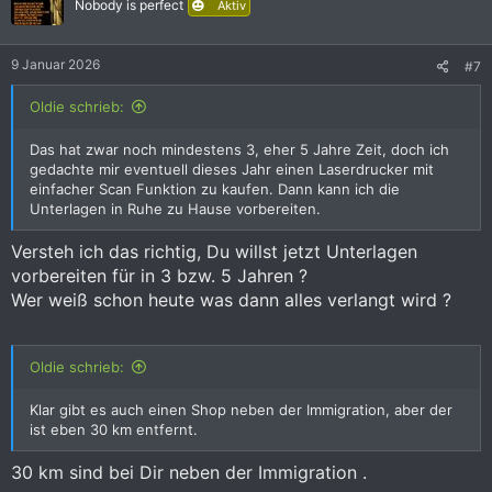
i
Nobody is perfect
Aktiv
o
n
e
9 Januar 2026
#7
n
:
Oldie schrieb:
Das hat zwar noch mindestens 3, eher 5 Jahre Zeit, doch ich
gedachte mir eventuell dieses Jahr einen Laserdrucker mit
einfacher Scan Funktion zu kaufen. Dann kann ich die
Unterlagen in Ruhe zu Hause vorbereiten.
Versteh ich das richtig, Du willst jetzt Unterlagen
vorbereiten für in 3 bzw. 5 Jahren ?
Wer weiß schon heute was dann alles verlangt wird ?
Oldie schrieb:
Klar gibt es auch einen Shop neben der Immigration, aber der
ist eben 30 km entfernt.
30 km sind bei Dir neben der Immigration .