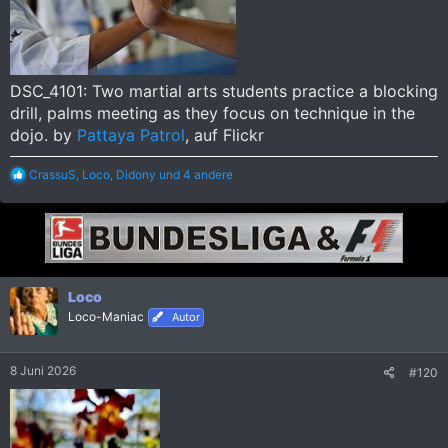
DSC_4101: Two martial arts students practice a blocking
drill, palms meeting as they focus on technique in the
dojo. by
Pattaya Patrol
, auf Flickr
R
CrassuS
,
Loco
,
Didony
und 4 andere
e
a
k
t
i
o
n
Loco
e
Loco-Maniac
n
Autor
:
8 Juni 2026
#120