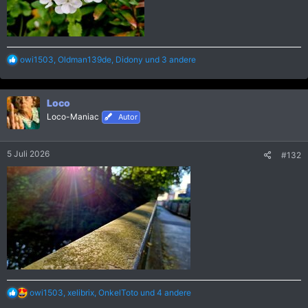
R
owi1503
,
Oldman139de
,
Didony
und 3 andere
e
a
k
Loco
t
i
Loco-Maniac
Autor
o
n
e
5 Juli 2026
#132
n
:
R
owi1503
,
xelibrix
,
OnkelToto
und 4 andere
e