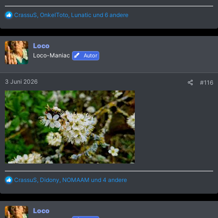
R
CrassuS
,
OnkelToto
,
Lunatic
und 6 andere
e
a
k
Loco
t
i
Loco-Maniac
Autor
o
n
e
3 Juni 2026
#116
n
:
R
CrassuS
,
Didony
,
NOMAAM
und 4 andere
e
a
k
Loco
t