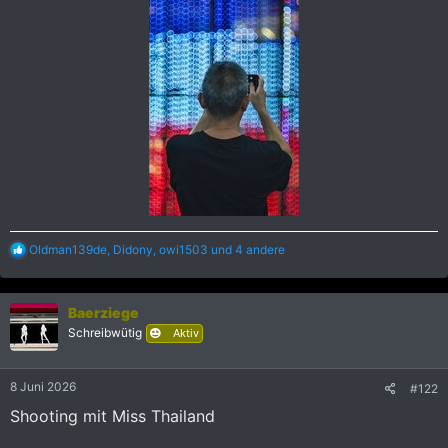
R
Oldman139de
,
Didony
,
owi1503
und 4 andere
e
a
k
Baerziege
t
i
Schreibwütig
Aktiv
o
n
e
8 Juni 2026
#122
n
:
Shooting mit Miss Thailand