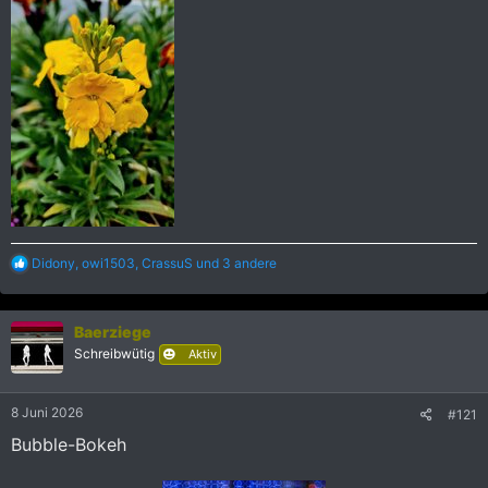
R
Didony
,
owi1503
,
CrassuS
und 3 andere
e
a
k
Baerziege
t
i
Schreibwütig
Aktiv
o
n
e
8 Juni 2026
#121
n
:
Bubble-Bokeh