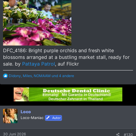
:
DFC_4186: Bright purple orchids and fresh white
blossoms arranged at a bustling market stall, ready for
sale. by
Pattaya Patrol
, auf Flickr
R
Didony
,
Miles
,
NOMAAM
und 4 andere
e
a
k
t
i
o
n
Loco
e
Loco-Maniac
Autor
n
:
30 Juni 2026
#130