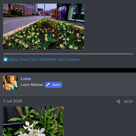
R
Miles
,
OnkelToto
,
NOMAAM
und 4 andere
e
a
k
Loco
t
i
Loco-Maniac
Autor
o
n
e
2 Juli 2026
#131
n
: