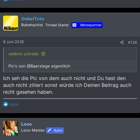
e
a
k
OnkelToto
t
i
Bokehschist
Thread Starter
Werbepartner
o
n
e
8 Juni 2026
#126
n
:
xelibrix schrieb:
Pic's von @Baerziege eigentlich
Ich seh die Pic von dem auch nicht und Du hast den
auch nicht zitiert sonst würde ich Deinen Beitrag auch
nicht gesehen haben.
R
Loco
e
a
k
Loco
t
i
Loco-Maniac
Autor
o
n