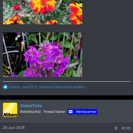
R
Didony
,
owi1503
,
Oldman139de
und 5 andere
e
a
k
OnkelToto
t
i
Bokehschist
Thread Starter
Werbepartner
o
n
e
26 Juni 2026
#129
n