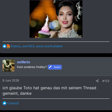
R
Didony
,
owi1503
,
sunzi
und 6 andere
e
a
k
xelibrix
t
i
Kein anderes Hobby?
Autor
o
n
e
8 Juni 2026
#123
n
:
ich glaube Toto hat genau das mit seinem Thread
gemeint, danke
R
CrassuS
e
a