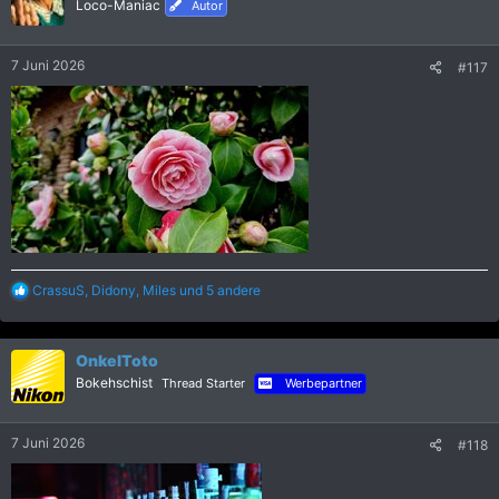
i
Loco-Maniac
Autor
o
n
e
7 Juni 2026
#117
n
:
R
CrassuS
,
Didony
,
Miles
und 5 andere
e
a
k
OnkelToto
t
i
Bokehschist
Thread Starter
Werbepartner
o
n
e
7 Juni 2026
#118
n
: