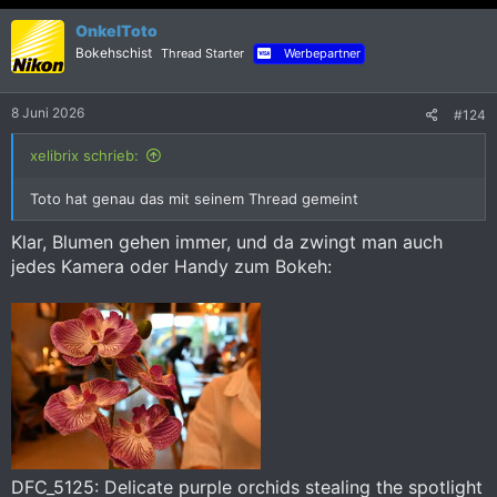
k
OnkelToto
t
i
Bokehschist
Thread Starter
Werbepartner
o
n
e
8 Juni 2026
#124
n
:
xelibrix schrieb:
Toto hat genau das mit seinem Thread gemeint
Klar, Blumen gehen immer, und da zwingt man auch
jedes Kamera oder Handy zum Bokeh:
DFC_5125: Delicate purple orchids stealing the spotlight