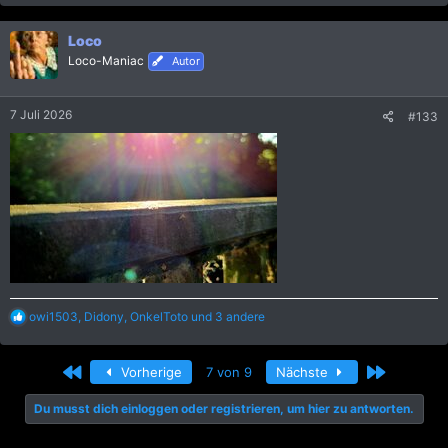
a
k
Loco
t
i
Loco-Maniac
Autor
o
n
e
7 Juli 2026
#133
n
:
R
owi1503
,
Didony
,
OnkelToto
und 3 andere
e
a
k
Erste
Letzte
Vorherige
7 von 9
Nächste
t
i
Du musst dich einloggen oder registrieren, um hier zu antworten.
o
n
e