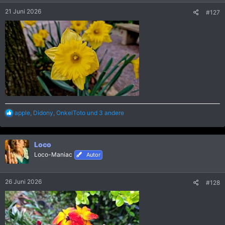
e
21 Juni 2026
#127
n
:
R
apple
,
Didony
,
OnkelToto
und 3 andere
e
a
k
Loco
t
i
Loco-Maniac
Autor
o
n
e
26 Juni 2026
#128
n
: