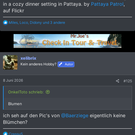
in a cozy dinner setting in Pattaya. by
Pattaya Patrol
,
auf Flickr
R
Miles
,
Loco
,
Didony
und 3 andere
e
a
k
t
i
o
n
xelibrix
e
Kein anderes Hobby?
Autor
n
:
8 Juni 2026
#125
OnkelToto schrieb:
Blumen
ich seh auf den Pic's von
@Baerziege
eigentlich keine
Blümchen?
R
CrassuS