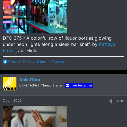
DFC_3751: A colorful row of liquor bottles glowing
under neon lights along a sleek bar shelf. by
Pattaya
Patrol
, auf Flickr
R
CrassuS
,
Didony
,
Miles
und 5 andere
e
a
k
OnkelToto
t
i
Bokehschist
Thread Starter
Werbepartner
o
n
e
7 Juni 2026
#119
n
: