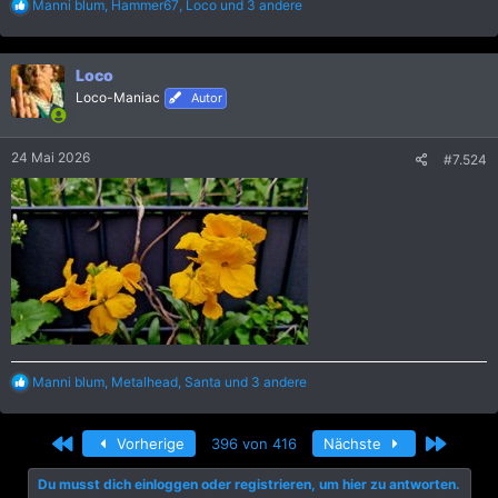
R
Manni blum
,
Hammer67
,
Loco
und 3 andere
e
a
k
Loco
t
i
Loco-Maniac
Autor
o
n
e
24 Mai 2026
#7.524
n
:
R
Manni blum
,
Metalhead
,
Santa
und 3 andere
e
a
k
Erste
Letzte
Vorherige
396 von 416
Nächste
t
i
Du musst dich einloggen oder registrieren, um hier zu antworten.
o