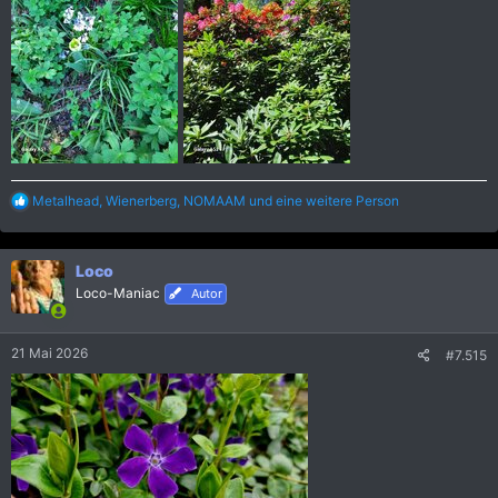
R
Metalhead
,
Wienerberg
,
NOMAAM
und eine weitere Person
e
a
k
Loco
t
i
Loco-Maniac
Autor
o
n
e
21 Mai 2026
#7.515
n
: