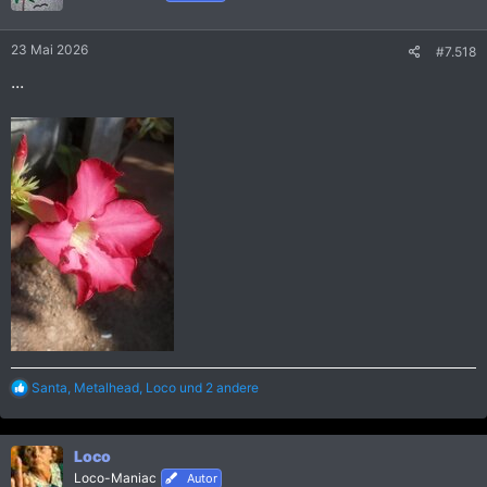
o
n
e
23 Mai 2026
#7.518
n
:
...
R
Santa
,
Metalhead
,
Loco
und 2 andere
e
a
k
Loco
t
i
Loco-Maniac
Autor