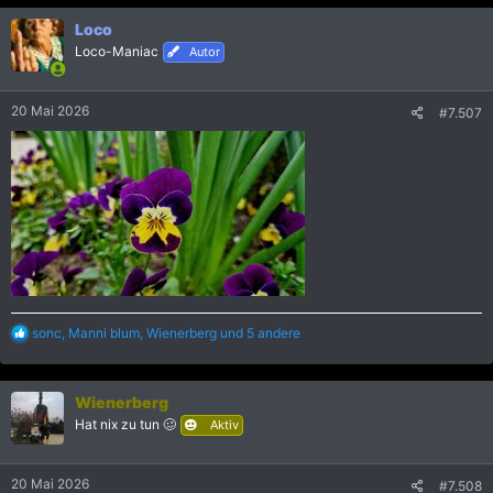
k
Loco
t
i
Loco-Maniac
Autor
o
n
e
20 Mai 2026
#7.507
n
:
R
sonc
,
Manni blum
,
Wienerberg
und 5 andere
e
a
k
Wienerberg
t
i
Hat nix zu tun 🥴
Aktiv
o
n
e
20 Mai 2026
#7.508
n