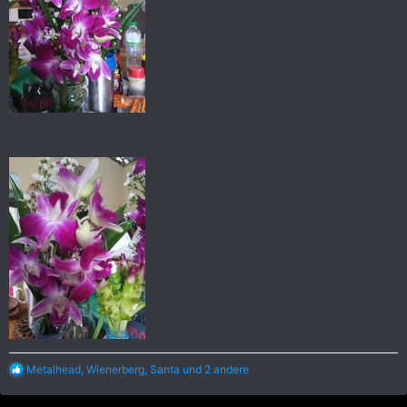
R
Metalhead
,
Wienerberg
,
Santa
und 2 andere
e
a