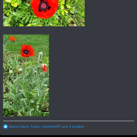
R
Manni blum
,
Faulo
,
Hammer67
und 4 andere
e
a