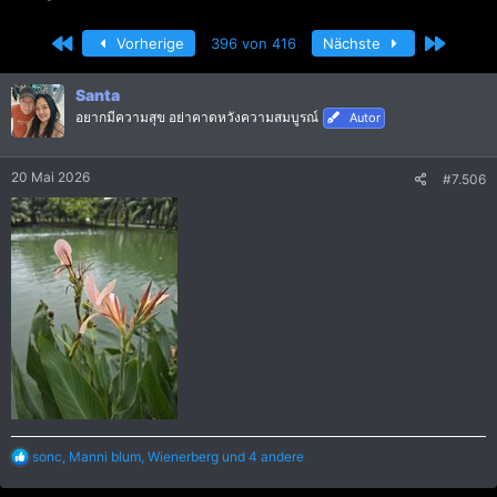
r
r
s
s
Erste
Letzte
Vorherige
396 von 416
Nächste
t
t
e
e
l
l
Santa
l
l
อยากมีความสุข อย่าคาดหวังความสมบูรณ์
Autor
e
t
r
a
m
20 Mai 2026
#7.506
R
sonc
,
Manni blum
,
Wienerberg
und 4 andere
e
a