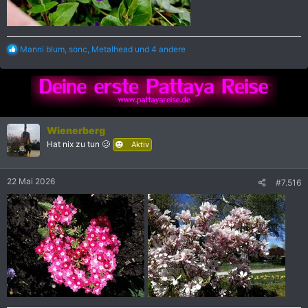
R
Manni blum
,
sonc
,
Metalhead
und 4 andere
e
a
k
t
i
o
n
Wienerberg
e
Hat nix zu tun 🥴
Aktiv
n
:
22 Mai 2026
#7.516