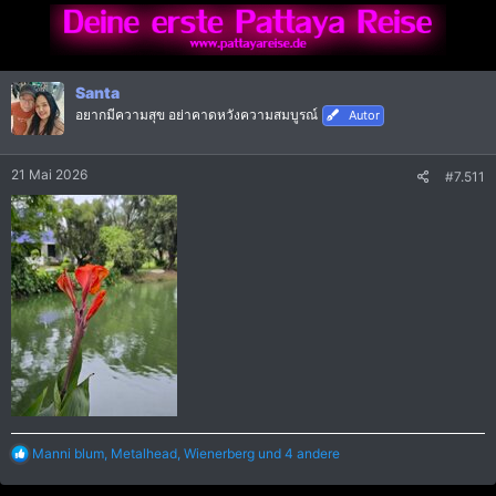
k
t
i
o
n
Santa
e
อยากมีความสุข อย่าคาดหวังความสมบูรณ์
Autor
n
:
21 Mai 2026
#7.511
R
Manni blum
,
Metalhead
,
Wienerberg
und 4 andere
e
a