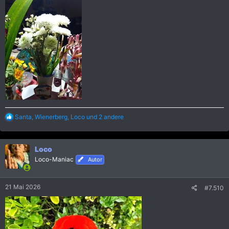
R
Santa
,
Wienerberg
,
Loco
und 2 andere
e
a
k
Loco
t
i
Loco-Maniac
Autor
o
n
e
21 Mai 2026
#7.510
n
: