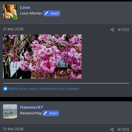
k
Loco
t
i
Loco-Maniac
Autor
o
n
e
21 Mai 2026
#7.512
n
:
R
Manni blum
,
sonc
,
Metalhead
und 5 andere
e
a
k
Hammer67
t
i
Reisesüchtig
Autor
o
n
e
21 Mai 2026
#7.513
n