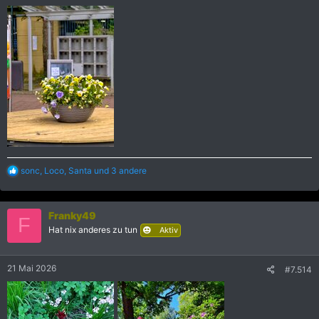
:
R
sonc
,
Loco
,
Santa
und 3 andere
e
a
k
Franky49
t
F
i
Hat nix anderes zu tun
Aktiv
o
n
e
21 Mai 2026
#7.514
n
: