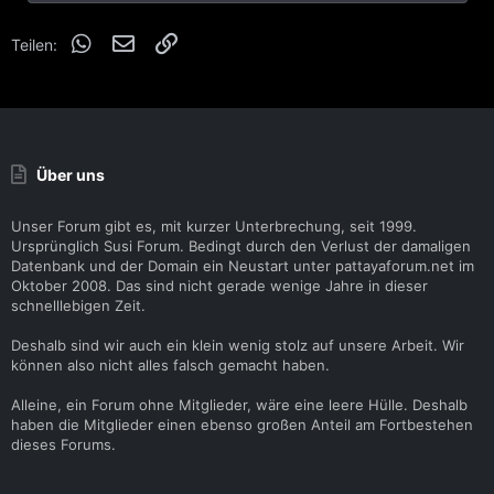
n
e
WhatsApp
E-Mail
Link
n
Teilen:
:
Über uns
Unser Forum gibt es, mit kurzer Unterbrechung, seit 1999.
Ursprünglich Susi Forum. Bedingt durch den Verlust der damaligen
Datenbank und der Domain ein Neustart unter pattayaforum.net im
Oktober 2008. Das sind nicht gerade wenige Jahre in dieser
schnelllebigen Zeit.
Deshalb sind wir auch ein klein wenig stolz auf unsere Arbeit. Wir
können also nicht alles falsch gemacht haben.
Alleine, ein Forum ohne Mitglieder, wäre eine leere Hülle. Deshalb
haben die Mitglieder einen ebenso großen Anteil am Fortbestehen
dieses Forums.