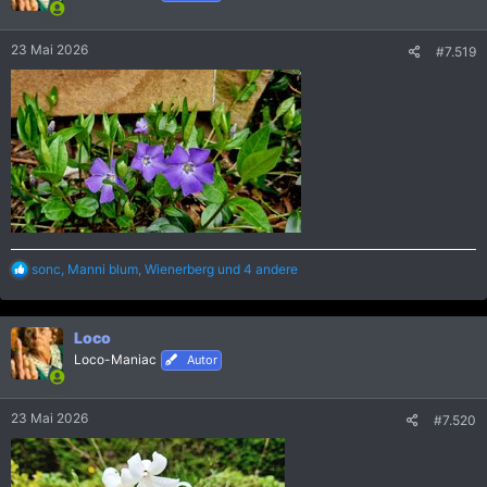
o
n
e
23 Mai 2026
#7.519
n
:
R
sonc
,
Manni blum
,
Wienerberg
und 4 andere
e
a
k
Loco
t
i
Loco-Maniac
Autor
o
n
e
23 Mai 2026
#7.520
n
: