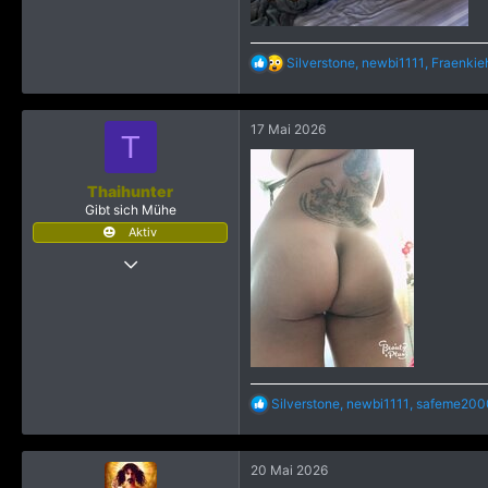
19.329
2.645
R
Silverstone
,
newbi1111
,
Fraenkie
e
a
k
17 Mai 2026
t
T
i
o
n
Thaihunter
e
Gibt sich Mühe
n
Aktiv
:
28 März 2026
346
1.132
893
R
Silverstone
,
newbi1111
,
safeme200
e
a
k
20 Mai 2026
t