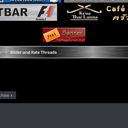
e
Bilder und Rate Threads
chste