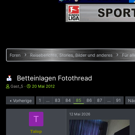
Foren
Reiseberichte, Stories, Bilder und anderes
Für all
Betteinlagen Fotothread
E
E
Gast_5
20 Mai 2012
r
r
s
s
1
…
83
84
85
86
87
…
91
Vorherige
Nä
t
t
e
e
l
l
12 Mai 2026
T
l
l
e
t
r
a
Talop
m