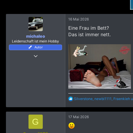
i
o
n
e
16 Mai 2026
n
Eine Frau im Bett?
:
Das ist immer nett.
michaleo
Leidenschaft ist mein Hobby
Autor
21 Dezember 2008
797
12.537
2.895
Udon Thani
R
Silverstone
,
newbi1111
,
Fraenkieh
u
e
a
k
17 Mai 2026
t
G
i
o
n