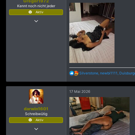
Gregor1972
e
Kennt noch nicht jeder
n
Aktiv
:
28 April 2024
80
1.404
883
R
Silverstone
,
newbi1111
,
Duisburg
e
a
k
17 Mai 2026
t
i
o
n
darwin1601
e
Schreibwütig
n
Aktiv
:
5 September 2025
654