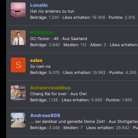
Lunatic
Hat nix anderes zu tun
Beiträge
1.290
Likes erhalten
19.409
Punkte
2.915
NOMAAM
GC-Tester
·
49
·
Aus
Saarland
Beiträge
3.940
Medien
112
Alben
2
Likes erhalten
salas
S
So nam na
Beiträge
9.070
Likes erhalten
19.962
Punkte
4.265
Schwarzwaldbua
Chiang Rai for ever
·
Aus
Owl
Beiträge
1.138
Likes erhalten
5.995
Punkte
1.965
Andreas808
... sei dankbar und genieße Deine Zeit!
·
Aus
Stuttgart
Beiträge
3.048
Medien
7
Likes erhalten
29.842
Pu