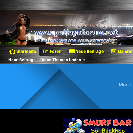
Startseite
Foren
Neue Beiträge
Galerie
Neue Beiträge
Deine Themen finden
Möcht