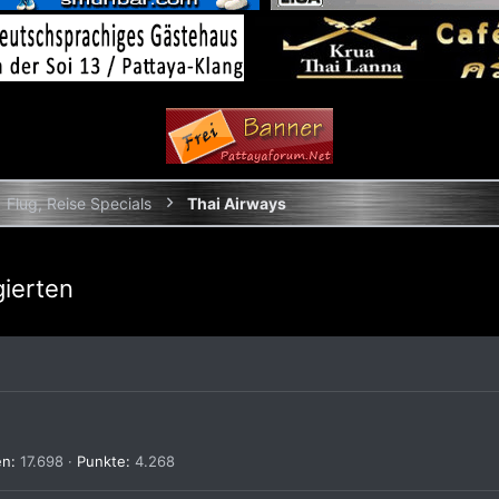
Flug, Reise Specials
Thai Airways
gierten
en
17.698
Punkte
4.268