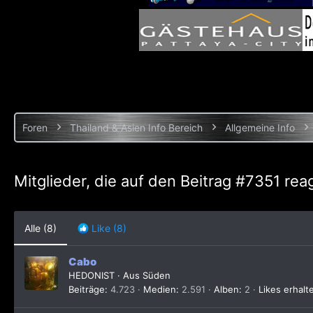
Foren
Thailand & Asien Info Bereich
Allgemeine Info
Mitglieder, die auf den Beitrag #7351 rea
Alle
(8)
Like
(8)
Cabo
HEDONIST
·
Aus
Süden
Beiträge
4.723
Medien
2.591
Alben
2
Likes erhalt