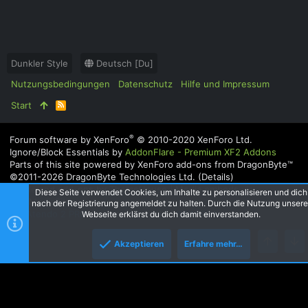
Dunkler Style
Deutsch [Du]
Nutzungsbedingungen
Datenschutz
Hilfe und Impressum
Start
R
S
S
®
Forum software by XenForo
© 2010-2020 XenForo Ltd.
Ignore/Block Essentials by
AddonFlare - Premium XF2 Addons
Parts of this site powered by
XenForo add-ons from DragonByte™
©2011-2026
DragonByte Technologies Ltd.
(
Details
)
|
Style and add-ons by ThemeHouse
|
Media embeds via
Diese Seite verwendet Cookies, um Inhalte zu personalisieren und dich
s9e/MediaSites
nach der Registrierung angemeldet zu halten. Durch die Nutzung unsere
XenAtendo 2 PRO
© Jason Axelrod of
8WAYRUN
Webseite erklärst du dich damit einverstanden.
Akzeptieren
Erfahre mehr…
Oben
Unt