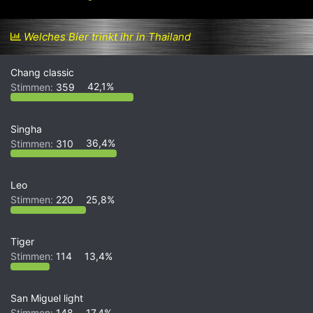
r
r
s
s
t
t
Welches Bier trinkt ihr in Thailand
e
e
l
l
l
l
Chang classic
e
t
Stimmen:
359
42,1%
r
a
m
Singha
Stimmen:
310
36,4%
Leo
Stimmen:
220
25,8%
Tiger
Stimmen:
114
13,4%
San Miguel light
Stimmen:
148
17,4%