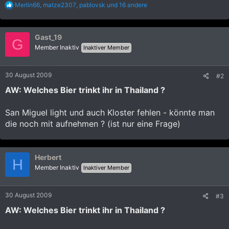
R
Merlin66
,
matze2307
,
pablovsk
und 16 andere
e
a
k
Gast_19
t
G
i
Member Inaktiv
Inaktiver Member
o
n
e
30 August 2009
#2
n
:
AW: Welches Bier trinkt ihr in Thailand ?
San Miguel light und auch Kloster fehlen - könnte man
die noch mit aufnehmen ? (ist nur eine Frage)
Herbert
H
Member Inaktiv
Inaktiver Member
30 August 2009
#3
AW: Welches Bier trinkt ihr in Thailand ?