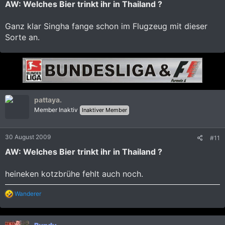
AW: Welches Bier trinkt ihr in Thailand ?
Ganz klar Singha fange schon im Flugzeug mit dieser
Sorte an.
pattaya.
Member Inaktiv
Inaktiver Member
30 August 2009
#11
AW: Welches Bier trinkt ihr in Thailand ?
heineken kotzbrühe fehlt auch noch.
R
Wanderer
e
a
k