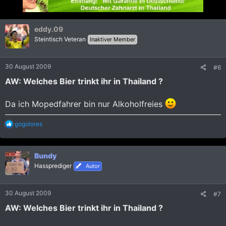
eddy.09
Steintisch Veteran
Inaktiver Member
30 August 2009
#6
AW: Welches Bier trinkt ihr in Thailand ?
Da ich Mopedfahrer bin nur Alkoholfreies
R
gogolores
e
a
k
Bundy
t
i
Hassprediger
Autor
o
n
e
30 August 2009
#7
n
:
AW: Welches Bier trinkt ihr in Thailand ?