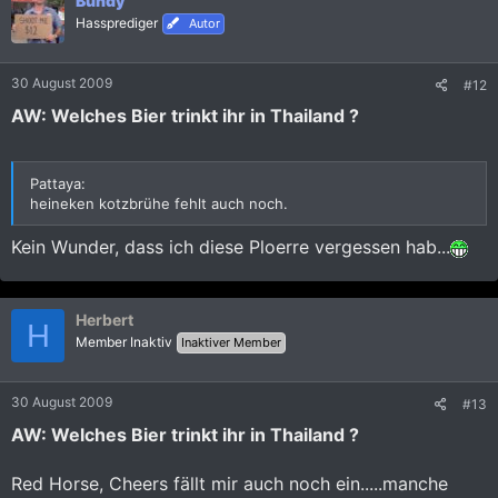
Bundy
t
i
Hassprediger
Autor
o
n
e
30 August 2009
#12
n
:
AW: Welches Bier trinkt ihr in Thailand ?
Pattaya:
heineken kotzbrühe fehlt auch noch.
Kein Wunder, dass ich diese Ploerre vergessen hab...
Herbert
H
Member Inaktiv
Inaktiver Member
30 August 2009
#13
AW: Welches Bier trinkt ihr in Thailand ?
Red Horse, Cheers fällt mir auch noch ein.....manche