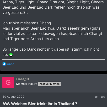
Archa, Tiger Light, Chang Draught, Singha Light, Cheers,
Beer Lao und Beer Lao Dark fehlen noch (hab ich was
vergessen...?).
Ich trinke meisstens Chang.
Mag aber auch Beer Lao (v.a. Dark) seeehr gern (gibts
leider viel zu selten - deswegen hauptsaechlich Chang)
und Tiger oder Archa tuts auch.
So lange Lao Dark nicht mit dabei ist, stimm ich nicht
ab.
R
Cabo
e
a
k
Gast_19
t
G
i
Member Inaktiv
Inaktiver Member
o
n
e
30 August 2009
#8
n
:
AW: Welches Bier trinkt ihr in Thailand ?