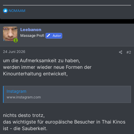
R
NOMAAM
e
a
k
Leebanon
t
i
Massage Profi
Autor
o
n
e
24 Juni 2026
#2
n
:
um die Aufmerksamkeit zu haben,
werden immer wieder neue Formen der
Kinounterhaltung entwickelt,
Instagram
www.instagram.com
nichts desto trotz,
das wichtigste für europäische Besucher in Thai Kinos
ist - die Sauberkeit.