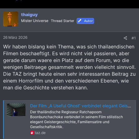
r
r
s
s
t
thaiguy
t
e
e
Mister Universe
Thread Starter
Autor
l
l
l
l
e
t
26 März 2026
#1
r
a
Wir haben bislang kein Thema, was sich thailaendischen
m
Filmen beschaeftigt. Es wird nicht viel passieren, aber
gerade darum waere ein Platz auf dem Forum, wo die
wenigen Beitraege gesammelt werden vielleicht sinnvoll.
Die TAZ bringt heute einen sehr interessanten Beitrag zu
einem Horrorfilm und den verschiedenen Ebenen, wie
man die Geschichte verstehen kann.
Der Film „A Useful Ghost“ verbindet elegant Geistergeschichte, Familiensatire und Gesellschaftskritik
Der thailändische Regisseur Ratchapoom
Boonbunchachoke verbindet in seinem Film stilistisch
elegant Geistergeschichte, Familiensatire und
Gesellschaftskritik.
taz.de