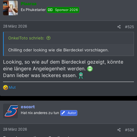
Plaaraa
t
i
Ex Phuketarier
Sponsor 2026
o
n
e
28 März 2026
#525
n
:
OnkelToto schrieb:
Chilling oder looking wie die Bierdeckel vorschlagen.
Looking, so wie auf dem Bierdeckel gezeigt, könnte
eine längere Angelegenheit werden.
Dann lieber was leckeres essen.
R
Mut
e
a
k
escort
t
i
Hat nix anderes zu tun
Autor
o
n
e
28 März 2026
#526
n
: