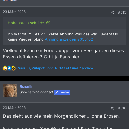
n
e
23 März 2026
#515
n
:
Hohenstein schrieb:
Ich war da im Dez 22 , keine Ahnung was das war , jedenfalls
keine Wiederholung
Anhang anzeigen 2053102
Vielleicht kann ein Food Jünger vom Beergarden dieses
Essen definieren ? Gibt ja Fans hier
R
CrassuS
,
Ruhrpott Ingo
,
NOMAAM
und 2 andere
e
a
k
Rüssli
t
i
Som nam na oder so!
Autor
o
n
e
23 März 2026
#516
n
:
Das sieht aus wie mein Morgendlicher ....ohne Erbsen!
Ich esse da eher Yam Wun Sen und Som Tam oder