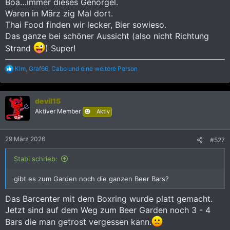
Boa…immer dieses Genörgel.
Waren in März zig Mal dort.
Thai Food finden wir lecker, Bier sowieso.
Das ganze bei schöner Aussicht (also nicht Richtung
Strand
) Super!
R
KIm
,
Graf66
,
Cabo
und eine weitere Person
e
a
k
devil15
t
i
Aktiver Member
Aktiv
o
n
e
29 März 2026
#527
n
:
Stabi schrieb:
gibt es zum Garden noch die ganzen Beer Bars?
Das Barcenter mit dem Boxring wurde platt gemacht.
Jetzt sind auf dem Weg zum Beer Garden noch 3 - 4
Bars die man getrost vergessen kann.