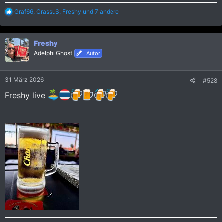
R
Graf66
,
CrassuS
,
Freshy
und 7 andere
e
a
k
Freshy
t
i
Adelphi Ghost
Autor
o
n
e
31 März 2026
#528
n
:
Freshy live