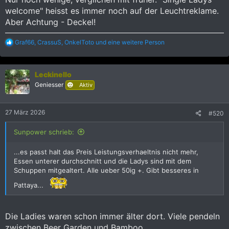
welcome" heisst es immer noch auf der Leuchtreklame.
Aber Achtung - Deckel!
R
Graf66
,
CrassuS
,
OnkelToto
und eine weitere Person
e
a
k
Leckinello
t
i
Geniesser
Aktiv
o
n
e
27 März 2026
#520
n
:
Sunpower schrieb:
...es passt halt das Preis Leistungsverhaeltnis nicht mehr,
Essen unterer durchschnitt und die Ladys sind mit dem
Schuppen mitgealtert. Alle ueber 50ig +. Gibt besseres in
Pattaya...
Die Ladies waren schon immer älter dort. Viele pendeln
zwischen Beer Garden und Bamboo...