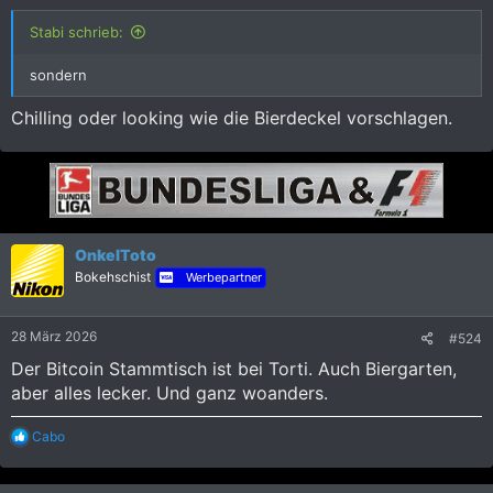
:
Stabi schrieb:
sondern
Chilling oder looking wie die Bierdeckel vorschlagen.
OnkelToto
Bokehschist
Werbepartner
28 März 2026
#524
Der Bitcoin Stammtisch ist bei Torti. Auch Biergarten,
aber alles lecker. Und ganz woanders.
R
Cabo
e
a
k