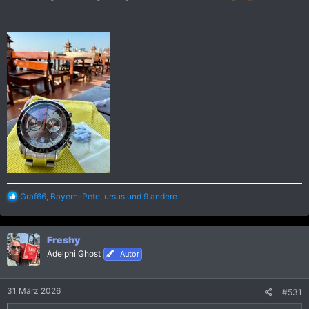
R
Graf66
,
Bayern-Pete
,
ursus
und 9 andere
e
a
k
Freshy
t
i
Adelphi Ghost
Autor
o
n
e
31 März 2026
#531
n
: