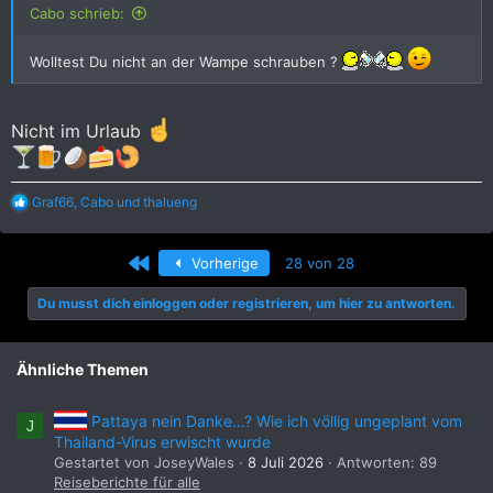
Cabo schrieb:
Wolltest Du nicht an der Wampe schrauben ?
Nicht im Urlaub
R
Graf66
,
Cabo
und
thalueng
e
a
k
Erste
Vorherige
28 von 28
t
i
Du musst dich einloggen oder registrieren, um hier zu antworten.
o
n
e
n
Ähnliche Themen
:
Pattaya nein Danke…? Wie ich völlig ungeplant vom
J
Thailand-Virus erwischt wurde
Gestartet von JoseyWales
8 Juli 2026
Antworten: 89
Reiseberichte für alle