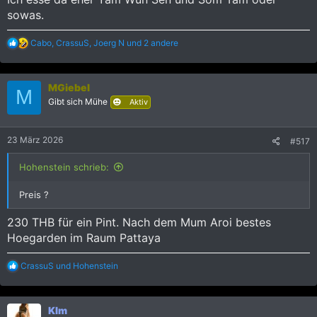
sowas.
R
Cabo
,
CrassuS
,
Joerg N
und 2 andere
e
a
k
MGiebel
t
M
i
Gibt sich Mühe
Aktiv
o
n
e
23 März 2026
#517
n
:
Hohenstein schrieb:
Preis ?
230 THB für ein Pint. Nach dem Mum Aroi bestes
Hoegarden im Raum Pattaya
R
CrassuS
und
Hohenstein
e
a
k
KIm
t