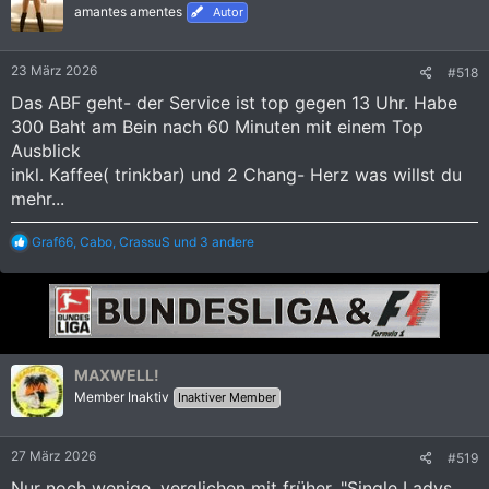
i
amantes amentes
Autor
o
n
e
23 März 2026
#518
n
:
Das ABF geht- der Service ist top gegen 13 Uhr. Habe
300 Baht am Bein nach 60 Minuten mit einem Top
Ausblick
inkl. Kaffee( trinkbar) und 2 Chang- Herz was willst du
mehr...
R
Graf66
,
Cabo
,
CrassuS
und 3 andere
e
a
k
t
i
o
n
MAXWELL!
e
Member Inaktiv
n
Inaktiver Member
:
27 März 2026
#519
Nur noch wenige, verglichen mit früher. "Single Ladys