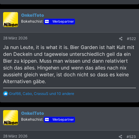
e
a
k
OnkelToto
t
i
Bokehschist
Werbepartner
o
n
e
28 März 2026
#522
n
:
Ja nun Leute, it is what it is. Bier Garden ist halt Kult mit
den Deckeln und tageweise unterschiedlich geil da ein
Bier zu kippen. Muss man wissen und dann relativiert
sich das alles. Hingehen und wenn das alles nach nix
aussieht gleich weiter, ist doch nicht so dass es keine
Alternativen gäbe.
R
Graf66
,
Cabo
,
CrassuS
und 10 andere
e
a
k
OnkelToto
t
i
Bokehschist
Werbepartner
o
n
e
28 März 2026
#523
n