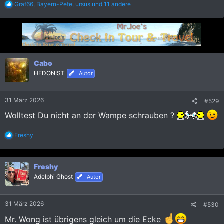
R
Graf66
,
Bayern-Pete
,
ursus
und 11 andere
e
a
k
t
i
o
n
Cabo
e
HEDONIST
Autor
n
:
31 März 2026
#529
Wolltest Du nicht an der Wampe schrauben ?
R
Freshy
e
a
k
Freshy
t
i
Adelphi Ghost
Autor
o
n
e
31 März 2026
#530
n
:
Mr. Wong ist übrigens gleich um die Ecke