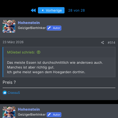
r
r
s
s
Erste
Vorherige
28 von 28
t
t
e
e
l
l
Hohenstein
l
l
GeizigerBiertrinker
Autor
e
t
r
a
m
23 März 2026
#514
MGiebel schrieb:
Das meiste Essen ist durchschnittlich wie anderswo auch.
Manches ist aber richtig gut.
Ich gehe meist wegen dem Hoegarden dorthin.
Preis ?
R
CrassuS
e
a
k
Hohenstein
t
i
GeizigerBiertrinker
Autor
o