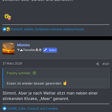
R
CrassuS
,
xelibrix
,
Sunpower
und eine weitere Person
e
a
k
Michim
t
i
🌴🌊Traveller🏝️😎
Autor
o
n
e
27 März 2026
#521
n
:
Freshy schrieb:
Essen ist wieder besser geworden
Stimmt. Aber je nach Wetter sitzt man neben einer
stinkenden Kloake, „Meer“ genannt.
R
Graf66
,
Cabo
,
CrassuS
und 5 andere