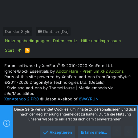
Dunkler Style
Deutsch [Du]
Nutzungsbedingungen
Datenschutz
Hilfe und Impressum
Start
R
S
S
®
Forum software by XenForo
© 2010-2020 XenForo Ltd.
Ignore/Block Essentials by
AddonFlare - Premium XF2 Addons
Parts of this site powered by
XenForo add-ons from DragonByte™
©2011-2026
DragonByte Technologies Ltd.
(
Details
)
|
Style and add-ons by ThemeHouse
|
Media embeds via
s9e/MediaSites
XenAtendo 2 PRO
© Jason Axelrod of
8WAYRUN
Diese Seite verwendet Cookies, um Inhalte zu personalisieren und dich
nach der Registrierung angemeldet zu halten. Durch die Nutzung
unserer Webseite erklärst du dich damit einverstanden.
Akzeptieren
Erfahre mehr…
Oben
Unte