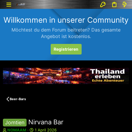
Willkommen in unserer Community
Möchtest du dem Forum beitreten? Das gesamte
Angebot ist kostenlos.
Registrieren
Beer-Bars
Nirvana Bar
Jomtien
E
E
NOMAAM
1 April 2026