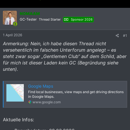
r
r
s
s
t
NOMAAM
t
e
e
GC-Tester
Thread Starter
Sponsor 2026
l
l
l
l
e
t
1 April 2026
#1
r
a
Anmerkung: Nein, ich habe diesen Thread nicht
m
versehentlich im falschen Unterforum angelegt – es
steht zwar sogar „Gentlemen Club“ auf dem Schild, aber
für mich ist dieser Laden kein GC (Begründung siehe
unten).
Google Maps
Find local businesses, view maps and get driving directions
in Google Maps.
www.google.com
Aktuelle Infos:​