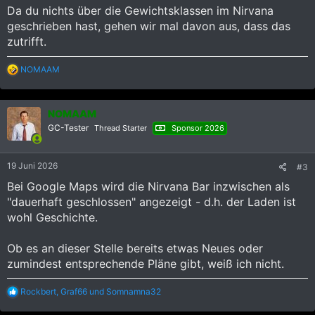
Da du nichts über die Gewichtsklassen im Nirvana
geschrieben hast, gehen wir mal davon aus, dass das
zutrifft.
R
NOMAAM
e
a
k
NOMAAM
t
i
GC-Tester
Thread Starter
Sponsor 2026
o
n
e
19 Juni 2026
#3
n
:
Bei Google Maps wird die Nirvana Bar inzwischen als
"dauerhaft geschlossen" angezeigt - d.h. der Laden ist
wohl Geschichte.
Ob es an dieser Stelle bereits etwas Neues oder
zumindest entsprechende Pläne gibt, weiß ich nicht.
R
Rockbert
,
Graf66
und
Somnamna32
e
a