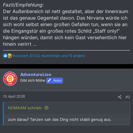
Fazit/Empfehlung:
Der Außenbereich ist nett gestaltet, aber der Innenraum
ist das genaue Gegenteil davon. Das Nirvana würde ich
sich wohl selbst einen großen Gefallen tun, wenn sie an
die Eingangstür ein großes rotes Schild „Staff only!“
hängen würden, damit sich kein Gast versehentlich hier
hinein verirrt …
R
Rockbert
,
El Cid
,
munichman
und 15 andere
e
a
k
AdventureLion
t
i
Gibt sich Mühe
Autor
o
n
e
10 April 2026
#2
n
:
NOMAAM schrieb:
zum darauf Tanzen sah das Ding nicht stabil genug aus.