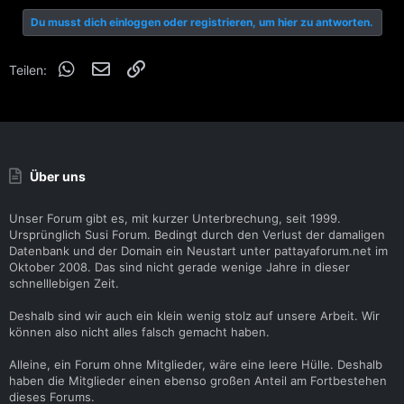
k
Du musst dich einloggen oder registrieren, um hier zu antworten.
t
i
o
WhatsApp
E-Mail
Link
Teilen:
n
e
n
:
Über uns
Unser Forum gibt es, mit kurzer Unterbrechung, seit 1999.
Ursprünglich Susi Forum. Bedingt durch den Verlust der damaligen
Datenbank und der Domain ein Neustart unter pattayaforum.net im
Oktober 2008. Das sind nicht gerade wenige Jahre in dieser
schnelllebigen Zeit.
Deshalb sind wir auch ein klein wenig stolz auf unsere Arbeit. Wir
können also nicht alles falsch gemacht haben.
Alleine, ein Forum ohne Mitglieder, wäre eine leere Hülle. Deshalb
haben die Mitglieder einen ebenso großen Anteil am Fortbestehen
dieses Forums.