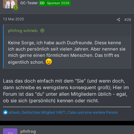
GC-Tester
Sponsor 2026
13 Mai 2025
#28
pfnfrog schrieb:
Keine Sorge, ich habe auch Duzfreunde. Diese kenne
ich auch persönlich seit vielen Jahren. Aber nennen sie
mich gerne einen förmlichen Menschen. Das trifft es
eigentlich schon.
Lass das doch einfach mit dem "Sie" (und wenn doch,
dann schreibe es wenigstens konsequent groß); Hier im
Forum ist das "du" unter allen Mitgliedern üblich - egal,
ob sie sich (persönlich) kennen oder nicht.
R
alhash
,
Gelöschtes Mitglied 14671
,
Cabo
und eine weitere Person
e
a
k
pfnfrog
t