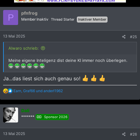
i
o
n
pfnfrog
P
e
Member Inaktiv
Thread Starter
Inaktiver Member
n
:
13 Mai 2025
#25
Alwaro schrieb:
Meine eigene Inteligenz dist deine KI immer noch überlegen.
Ja...das liest sich auch genau so!
R
Earn
,
Graf66
und
anderl1962
e
a
k
Dali
t
i
*******
Sponsor 2026
o
n
e
13 Mai 2025
#26
n