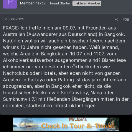
P
i
Member Inaktiv
Thread Starter
Inaktiver Member
o
n
e
12 Juni 2025
#29
n
:
FRAGE: Ich treffe mich am 09.07. mit Freunden aus
Australien (Auswanderer aus Deutschland) in Bangkok.
Natürlich wollen wir auch ein bisschen feiern, nachdem
wir uns 10 Jahre nicht gesehen haben. Weiß jemand,
welche Areale in Bangkok am 10.07. und 11.07. vom
Alkoholverkaufsverbot ausgenommen sind? Bisher lese
ich immer nur von bestimmten Örtlichkeiten wie
Nachtclubs oder Hotels, aber eben nicht von ganzen
Arealen. In Pattaya oder Patong ist das ja recht einfach
abzugrenzen, aber in Bangkok eher nicht, da die
touristischen Flecken wie Soi Cowboy, Nana oder
Sumkhumvit 7.1 mit fließenden Übergängen mitten in der
normalen, städtischen Infrastruktur liegen.