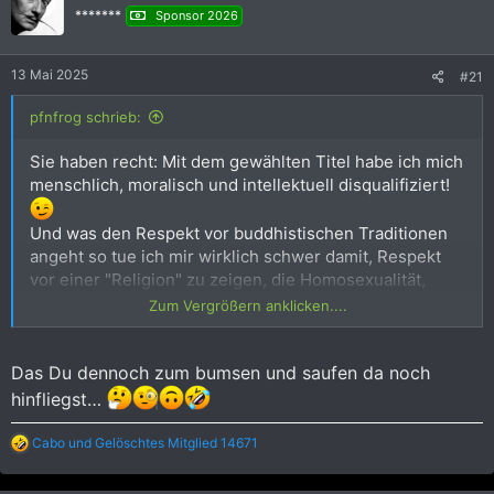
*******
Sponsor 2026
13 Mai 2025
#21
pfnfrog schrieb:
Sie haben recht: Mit dem gewählten Titel habe ich mich
menschlich, moralisch und intellektuell disqualifiziert!
Und was den Respekt vor buddhistischen Traditionen
angeht so tue ich mir wirklich schwer damit, Respekt
vor einer "Religion" zu zeigen, die Homosexualität,
Transsexualität und Diversität als Strafe für die
Zum Vergrößern anklicken....
schlechten Taten in einem früheren Leben
stigmatisiert. Die in unseren "westlichen" Augen so
Das Du dennoch zum bumsen und saufen da noch
tolerant erscheinende thailändische Gesellschaft
respektiert in Wahrheit nur das verdiente "Schicksal"
hinfliegst…
der mit Andersartigkeit bestraften Menschen. Da ist mir
ja beinahe die katholische Moraltheologie lieber! Sie
R
Cabo
und
Gelöschtes Mitglied 14671
e
sehen - ich mache mir sehr wohl ernsthafte Gedanken.
a