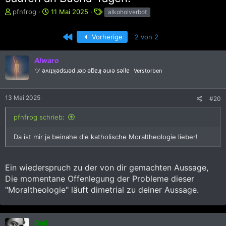
E
E
S
pfnfrog
11 Mai 2025
alkoholverbot
r
r
c
s
s
h
Erste
Vorherige
2 von 2
t
t
l
e
e
a
l
l
g
Alwaro
l
l
w
ツ ǝʌıʇʞǝdsɹǝd ɹǝp ǝƃɐɹɟ ǝuıǝ sǝllɐ
Verstorben
e
t
o
r
a
r
m
t
13 Mai 2025
#20
e
pfnfrog schrieb:
Da ist mir ja beinahe die katholische Moraltheologie lieber!
Ein wiederspruch zu der von dir gemachten Aussage,
Die momentane Offenlegung der Probleme dieser
"Moraltheologie" läuft dimetrial zu deiner Aussage.
Dali