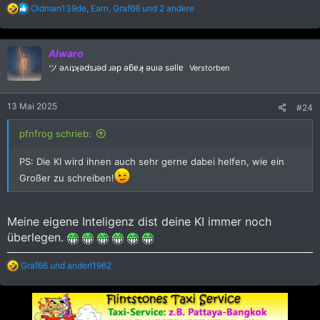
R
Oldman139de
,
Earn
,
Graf66
und 2 andere
e
a
k
Alwaro
t
i
ツ ǝʌıʇʞǝdsɹǝd ɹǝp ǝƃɐɹɟ ǝuıǝ sǝllɐ
Verstorben
o
n
e
13 Mai 2025
#24
n
:
pfnfrog schrieb:
PS: Die KI wird ihnen auch sehr gerne dabei helfen, wie ein
Großer zu schreiben!
Meine eigene Inteligenz dist deine KI immer noch
überlegen.
R
Graf66
und
anderl1962
e
a
k
t