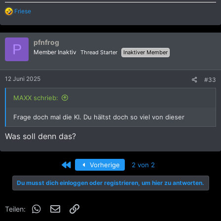
R
Friese
e
a
k
pfnfrog
t
P
i
Member Inaktiv
Thread Starter
Inaktiver Member
o
n
e
12 Juni 2025
#33
n
:
MAXX schrieb:
Frage doch mal die KI. Du hältst doch so viel von dieser
Was soll denn das?
Erste
Vorherige
2 von 2
Du musst dich einloggen oder registrieren, um hier zu antworten.
WhatsApp
E-Mail
Link
Teilen: