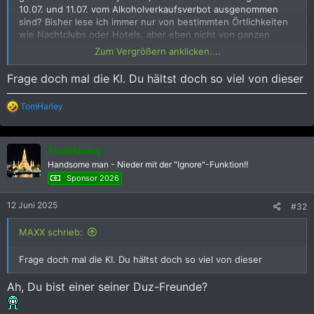
10.07. und 11.07. vom Alkoholverkaufsverbot ausgenommen
sind? Bisher lese ich immer nur von bestimmten Örtlichkeiten
wie Nachtclubs oder Hotels, aber eben nicht von ganzen
Arealen. In Pattaya oder Patong ist das ja recht einfach
Zum Vergrößern anklicken....
abzugrenzen, aber in Bangkok eher nicht, da die touristischen
Flecken wie Soi Cowboy, Nana oder Sumkhumvit 7.1 mit
Frage doch mal die KI. Du hältst doch so viel von dieser
fließenden Übergängen mitten in der normalen, städtischen
Infrastruktur liegen.
R
TomHarley
e
a
k
TomHarley
t
i
Handsome man - Nieder mit der "Ignore"-Funktion!!
o
Sponsor 2026
n
e
12 Juni 2025
n
#32
:
MAXX schrieb:
Frage doch mal die KI. Du hältst doch so viel von dieser
Ah, Du bist einer seiner Duz-Freunde?