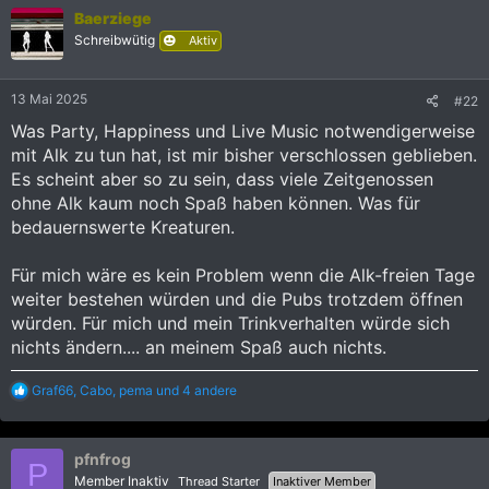
k
Baerziege
t
i
Schreibwütig
Aktiv
o
n
e
13 Mai 2025
#22
n
:
Was Party, Happiness und Live Music notwendigerweise
mit Alk zu tun hat, ist mir bisher verschlossen geblieben.
Es scheint aber so zu sein, dass viele Zeitgenossen
ohne Alk kaum noch Spaß haben können. Was für
bedauernswerte Kreaturen.
Für mich wäre es kein Problem wenn die Alk-freien Tage
weiter bestehen würden und die Pubs trotzdem öffnen
würden. Für mich und mein Trinkverhalten würde sich
nichts ändern.... an meinem Spaß auch nichts.
R
Graf66
,
Cabo
,
pema
und 4 andere
e
a
k
pfnfrog
t
P
i
Member Inaktiv
Thread Starter
Inaktiver Member