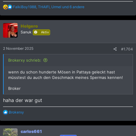
R
FalkiBoy1988
,
THAIFI
,
Urmel
und 6 andere
e
a
k
Holgero
t
i
Sanuk
Aktiv
o
n
e
2 November 2025
#1.704
n
:
Brokerxy schrieb:
wenn du schon hunderte Mösen in Pattaya geleckt hast
müsstest du auch den Geschmack meines Spermas kennen!
Broker
haha der war gut
R
Brokerxy
e
a
k
carlos661
t