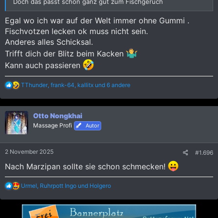
Doch das passt schon ganz gut zum Fischgeruch
Egal wo ich war auf der Welt immer ohne Gummi .
Fischvotzen lecken ok muss nicht sein.
Anderes alles Schicksal.
Trifft dich der Blitz beim Kacken
Kann auch passieren
R
TThunder
,
frank-64
,
kallitx
und 6 andere
e
a
k
Otto Nongkhai
t
i
Massage Profi
Autor
o
n
e
2 November 2025
#1.696
n
:
Nach Marzipan sollte sie schon schmecken!
R
Urmel
,
Ruhrpott Ingo
und
Holgero
e
a
k
t