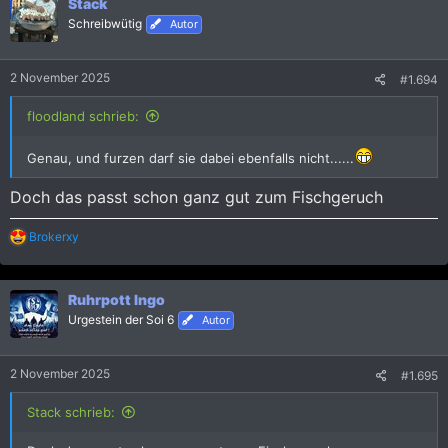
Stack
t
i
Schreibwütig
Autor
o
n
e
2 November 2025
#1.694
n
:
floodland schrieb:
Genau, und furzen darf sie dabei ebenfalls nicht......
Doch das passt schon ganz gut zum Fischgeruch
R
Brokerxy
e
a
k
Ruhrpott Ingo
t
i
Urgestein der Soi 6
Autor
o
n
e
2 November 2025
#1.695
n
:
Stack schrieb: