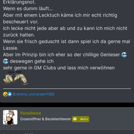
Erklärungsnot.
Wenn es dumm läuft...
Aber mit einem Lecktuch käme ich mir echt richtig
bescheuert vor.
Ich lecke nicht jede aber ab und zu kann ich mich nicht
zurück halten.
Wenn sie frisch geduscht ist dann spiel ich da gerne mal
Lassie.
Aber im Prinzip bin ich eher so der chillige Genieser
deswegen gehe ich
sehr gerne in GM Clubs und lass mich verwöhnen
R
Brokerxy
und
anderl1962
e
a
k
Fonebone
t
i
Dosenöffner & Beutelentleerer
Aktiv
o
n
e