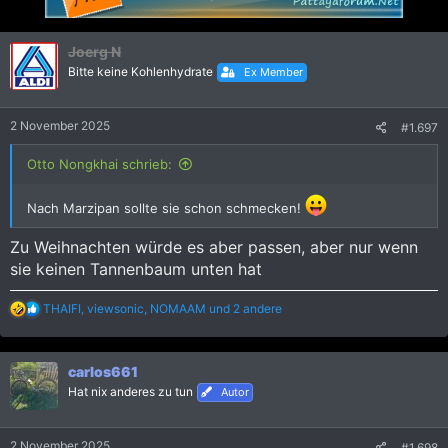
i
o
n
Joerg N
e
Bitte keine Kohlenhydrate
Ex Member
n
:
2 November 2025
#1.697
Otto Nongkhai schrieb:
Nach Marzipan sollte sie schon schmecken!
Zu Weihnachten würde es aber passen, aber nur wenn
sie keinen Tannenbaum unten hat
R
THAIFI
,
viewsonic
,
NOMAAM
und 2 andere
e
a
k
carlos661
t
i
Hat nix anderes zu tun
Autor
o
n
e
2 November 2025
#1.698