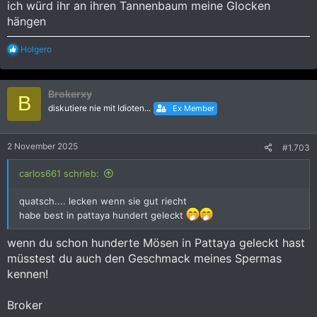
ich würd ihr an ihren Tannenbaum meine Glocken
hängen
R
Holgero
e
a
k
Brokerxy
t
B
i
diskutiere nie mit Idioten...
Ex Member
o
n
e
2 November 2025
#1.703
n
:
carlos661 schrieb:
quatsch.... lecken wenn sie gut riecht
habe best in pattaya hundert geleckt
wenn du schon hunderte Mösen in Pattaya geleckt hast
müsstest du auch den Geschmack meines Spermas
kennen!
Broker