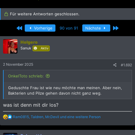
r
r
s
s
t
Für weitere Antworten geschlossen.
t
e
e
l
l
Erste
Letzte
Vorherige
90 von 91
Nächste
l
l
e
t
r
a
Holgero
m
Sanuk
Aktiv
2 November 2025
#1.692
OnkelToto schrieb:
Geduschte Frau ist wie neu möchte man meinen. Aber nein,
Bakterien und Pilze gehen davon nicht ganz weg.
was ist denn mit dir los?
R
Ram0815
,
Taldren
,
Mr.Devil
und eine weitere Person
e
a
k