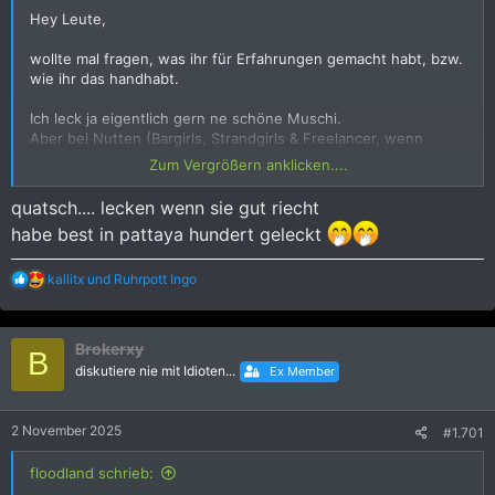
Hey Leute,
wollte mal fragen, was ihr für Erfahrungen gemacht habt, bzw.
wie ihr das handhabt.
Ich leck ja eigentlich gern ne schöne Muschi.
Aber bei Nutten (Bargirls, Strandgirls & Freelancer, wenn
vorher ein Preis ausgemacht wurde. Also immer wenn ich
Zum Vergrößern anklicken....
zahle) ist es für mich ein Tabu. Da ich zu grosse
Angst/Respekt vor Krankheiten habe.
quatsch.... lecken wenn sie gut riecht
habe best in pattaya hundert geleckt
Ich mach das nur, wenn die Harmonie stimmt & ich davon
ausgehe, dass die Frau nicht jeden Tag ein anderes Glied in
ihrer Möse hatte.
R
kallitx
und
Ruhrpott Ingo
e
a
Bin halt sehr vorsichtig, was die Geschlechtskrankheiten
k
angeht, vorallem in Thailand.
Brokerxy
t
B
i
diskutiere nie mit Idioten...
Ex Member
Was meint ihr dazu?
o
n
e
2 November 2025
#1.701
n
(PS: Blasen ohne Gummi lass ich mir natürlich schon.
:
Ich weiss dass ich keine Krankheiten hab und solange
floodland schrieb:
ich keine offenen Wunden hab passiert da auch nix..)