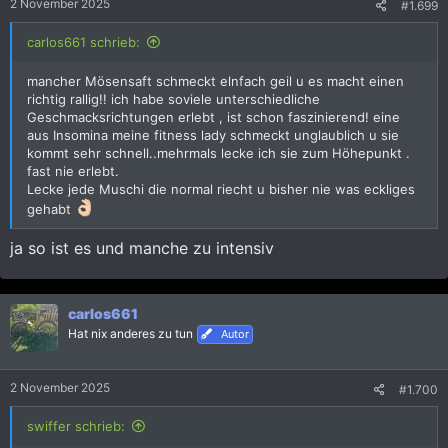
2 November 2025
#1.699
n
:
carlos661 schrieb:
mancher Mösensaft schmeckt elnfach geil u es macht einen
richtig rallig!! ich habe soviele unterschiedliche
Geschmacksrichtungen erlebt , ist schon faszinierend! eine
aus Insomina meine fitness lady schmeckt unglaublich u sie
kommt sehr schnell..mehrmals lecke ich sie zum Höhepunkt .
fast nie erlebt.
Lecke jede Muschi die normal riecht u bisher nie was eckliges
gehabt
ja so ist es und manche zu intensiv
carlos661
Hat nix anderes zu tun
Autor
2 November 2025
#1.700
swiffer schrieb: