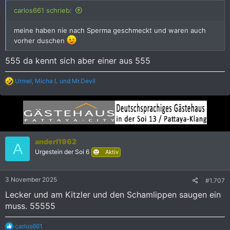
:
carlos661 schrieb:
meine haben nie nach Sperma geschmeckt und waren auch
vorher duschen
555 da kennt sich aber einer aus 555
R
Urmel
,
Micha L
und
Mr.Devil
e
a
k
t
i
o
n
anderl1962
A
e
Urgestein der Soi 6
Aktiv
n
:
3 November 2025
#1.707
Lecker und am Kitzler und den Schamlippen saugen ein
muss. 55555
R
carlos661