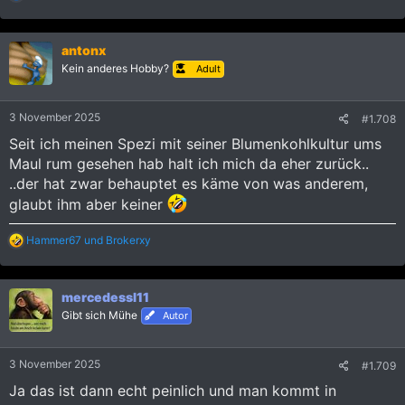
e
a
k
antonx
t
i
Kein anderes Hobby?
Adult
o
n
e
3 November 2025
#1.708
n
:
Seit ich meinen Spezi mit seiner Blumenkohlkultur ums
Maul rum gesehen hab halt ich mich da eher zurück..
..der hat zwar behauptet es käme von was anderem,
glaubt ihm aber keiner
R
Hammer67
und
Brokerxy
e
a
k
mercedessl11
t
i
Gibt sich Mühe
Autor
o
n
e
3 November 2025
#1.709
n
:
Ja das ist dann echt peinlich und man kommt in