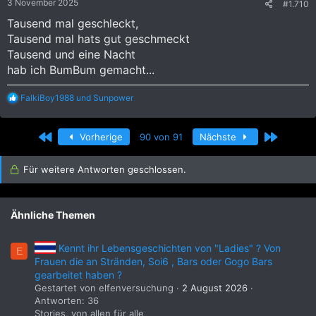
3 November 2025
#1.710
n
:
Tausend mal geschleckt,
Tausend mal hats gut geschmeckt
Tausend und eine Nacht
hab ich BumBum gemacht...
R
FalkiBoy1988
und
Sunpower
e
a
k
Erste
Letzte
Vorherige
90 von 91
Nächste
t
i
o
Für weitere Antworten geschlossen.
n
e
n
:
Ähnliche Themen
Kennt ihr Lebensgeschichten von "Ladies" ? Von
E
Frauen die an Stränden, Soi6 , Bars oder Gogo Bars
gearbeitet haben ?
Gestartet von elfenversuchung
2 August 2026
Antworten: 36
Stories, von allen für alle