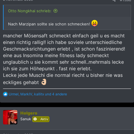
n
:
Otto Nongkhai schrieb:
Nach Marzipan sollte sie schon schmecken!
mancher Mösensaft schmeckt elnfach geil u es macht
einen richtig rallig!! ich habe soviele unterschiedliche
Geschmacksrichtungen erlebt , ist schon faszinierend!
eine aus Insomina meine fitness lady schmeckt
unglaublich u sie kommt sehr schnell..mehrmals lecke
ich sie zum Höhepunkt . fast nie erlebt.
Lecke jede Muschi die normal riecht u bisher nie was
eckliges gehabt
R
Urmel
,
MarkIV
,
kallitx
und 4 andere
e
a
k
Holgero
t
i
Sanuk
Aktiv
o
n
e