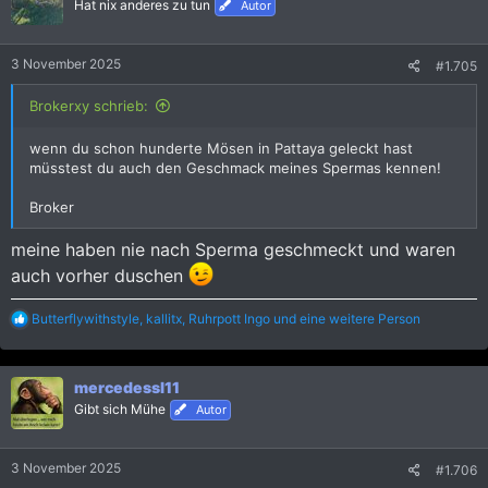
i
Hat nix anderes zu tun
Autor
o
n
e
3 November 2025
#1.705
n
:
Brokerxy schrieb:
wenn du schon hunderte Mösen in Pattaya geleckt hast
müsstest du auch den Geschmack meines Spermas kennen!
Broker
meine haben nie nach Sperma geschmeckt und waren
auch vorher duschen
R
Butterflywithstyle
,
kallitx
,
Ruhrpott Ingo
und eine weitere Person
e
a
k
mercedessl11
t
i
Gibt sich Mühe
Autor
o
n
e
3 November 2025
#1.706
n