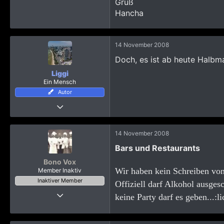
Gruß
Hancha
14 November 2008
Doch, es ist ab heute Halbma
Liggi
Ein Mensch
Autor
21 Oktober 2008
5.704
4.221
14 November 2008
2.765
Bars und Restaurants
Hamburg/Pattaya
Bono Vox
Wir haben kein Schreiben vo
Member Inaktiv
Inaktiver Member
Offiziell darf Alkohol ausge
22 Oktober 2008
keine Party darf es geben...:li
317
126