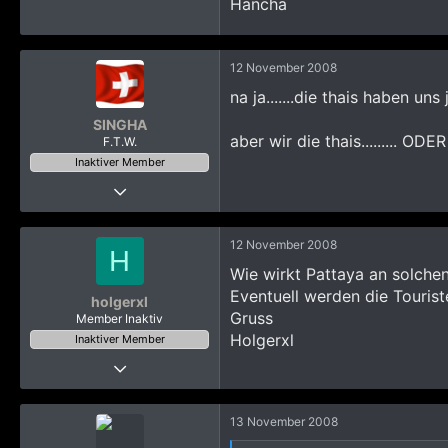
Hancha
12 November 2008
na ja.......die thais haben uns j
SINGHA
aber wir die thais......... ODER
F.T.W.
Inaktiver Member
23 Oktober 2008
713
467
12 November 2008
H
1.203
Wie wirkt Pattaya an solche
Eventuell werden die Touri
holgerxl
Gruss
Member Inaktiv
Holgerxl
Inaktiver Member
29 Oktober 2008
385
90
13 November 2008
608