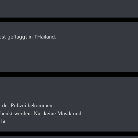
st geflaggt in THailand.
n der Polizei bekommen.
schenkt werden. Nur keine Musik und
cht