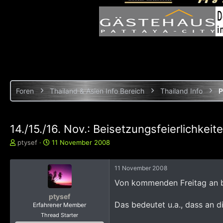
Foren
Thailand & Asien Info Bereich
Thailand Info
P
14./15./16. Nov.: Beisetzungsfeierlichkei
E
E
ptysef
11 November 2008
r
r
s
s
11 November 2008
t
t
e
e
Von kommenden Freitag an b
l
l
l
l
ptysef
Das bedeutet u.a., dass an 
e
t
Erfahrener Member
r
a
Thread Starter
m