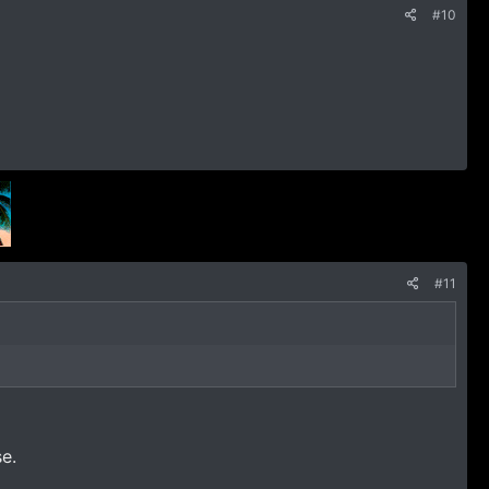
#10
#11
e.