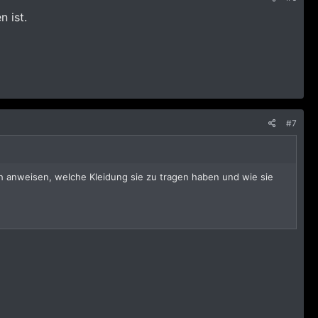
 ist.
#7
h anweisen, welche Kleidung sie zu tragen haben und wie sie