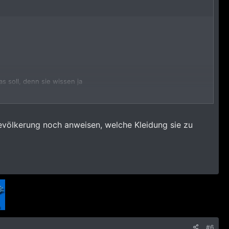
s soll, denn sie wissen ja
evölkerung noch anweisen, welche Kleidung sie zu
#6