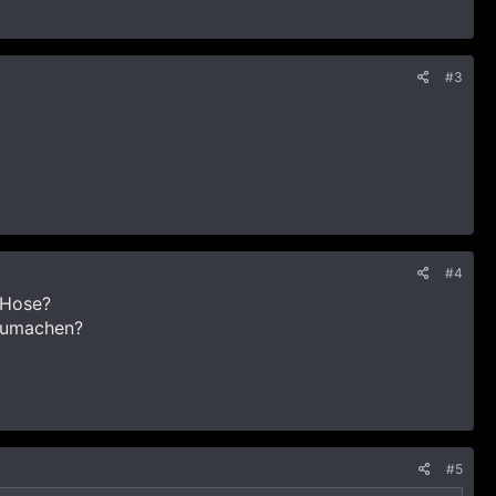
#3
#4
 Hose?
 zumachen?
#5