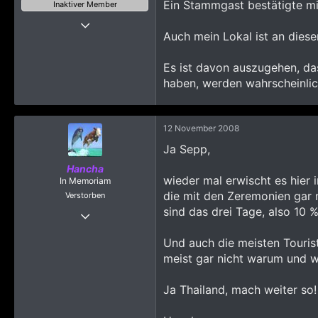
Ein Stammgast bestätigte mir
Inaktiver Member
Thread Starter
23 Oktober 2008
Auch mein Lokal ist an dies
380
Es ist davon auszugehen, das
204
haben, werden wahrscheinlic
803
Nongprue
www.beimsepp.com
12 November 2008
Ja Sepp,
Hancha
wieder mal erwischt es hier i
In Memoriam
die mit den Zeremonien gar n
Verstorben
sind das drei Tage, also 1
21 Oktober 2008
398
Und auch die meisten Tourist
225
meist gar nicht warum und w
823
Ja Thailand, mach weiter so!