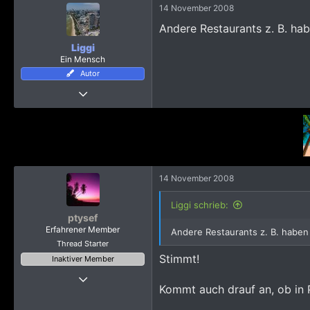
573
14 November 2008
59
Andere Restaurants z. B. ha
Thailand
Liggi
Ein Mensch
www.klein-heidelberg-pattaya.com
Autor
21 Oktober 2008
5.704
4.221
2.765
Hamburg/Pattaya
14 November 2008
Liggi schrieb:
ptysef
Erfahrener Member
Andere Restaurants z. B. habe
Thread Starter
Stimmt!
Inaktiver Member
Thread Starter
23 Oktober 2008
Kommt auch drauf an, ob in 
380