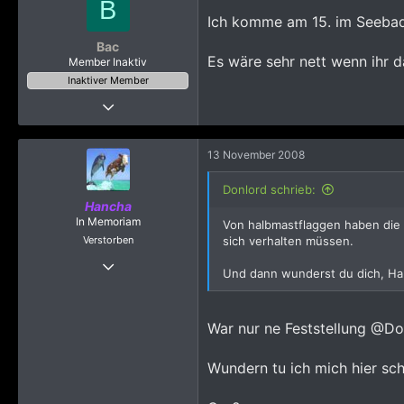
B
Ich komme am 15. im Seebad 
Bac
Es wäre sehr nett wenn ihr d
Member Inaktiv
Inaktiver Member
7 November 2008
88
70
13 November 2008
748
Donlord schrieb:
glücklich in Berlin!
Hancha
In Memoriam
Von halbmastflaggen haben die 
Verstorben
sich verhalten müssen.
21 Oktober 2008
Und dann wunderst du dich, Han
398
225
War nur ne Feststellung @Do
823
Wundern tu ich mich hier sch