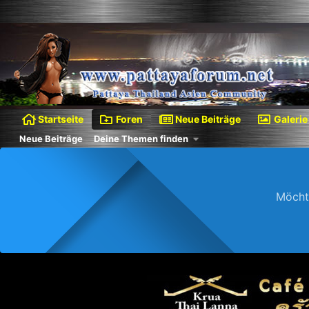
Startseite
Foren
Neue Beiträge
Galerie
Neue Beiträge
Deine Themen finden
Möcht