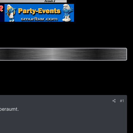
#1
beraumt.