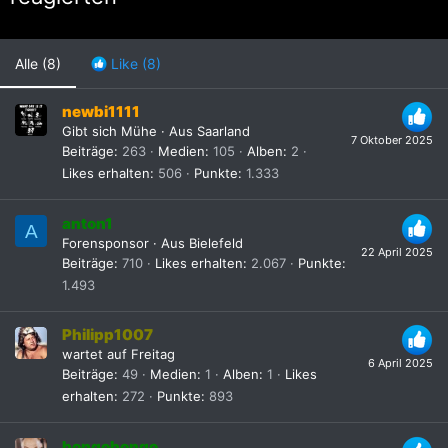
Alle
(8)
Like
(8)
newbi1111
Gibt sich Mühe
·
Aus
Saarland
7 Oktober 2025
Beiträge
263
Medien
105
Alben
2
Likes erhalten
506
Punkte
1.333
anton1
A
Forensponsor
·
Aus
Bielefeld
22 April 2025
Beiträge
710
Likes erhalten
2.067
Punkte
1.493
Philipp1007
wartet auf Freitag
6 April 2025
Beiträge
49
Medien
1
Alben
1
Likes
erhalten
272
Punkte
893
bongobongo