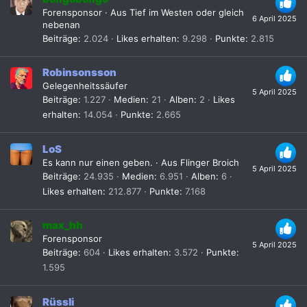
Forensponsor
·
Aus
Tief im Westen oder gleich
6 April 2025
nebenan
Beiträge
2.024
Likes erhalten
9.298
Punkte
2.815
Robinsonsson
Gelegenheitssäufer
5 April 2025
Beiträge
1.227
Medien
21
Alben
2
Likes
erhalten
14.054
Punkte
2.665
LoS
Es kann nur einen geben.
·
Aus
Flinger Broich
5 April 2025
Beiträge
24.935
Medien
6.951
Alben
6
Likes erhalten
212.877
Punkte
7.168
max_hh
Forensponsor
5 April 2025
Beiträge
604
Likes erhalten
3.572
Punkte
1.595
Rüssli