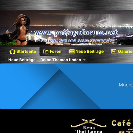
Startseite
Foren
Neue Beiträge
Galerie
Neue Beiträge
Deine Themen finden
Möcht