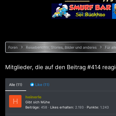
Foren
Reiseberichte, Stories, Bilder und anderes
Für all
Mitglieder, die auf den Beitrag #414 reag
Alle
(11)
Like
(11)
heinerle
H
Gibt sich Mühe
Beiträge
458
Likes erhalten
2.193
Punkte
1.243