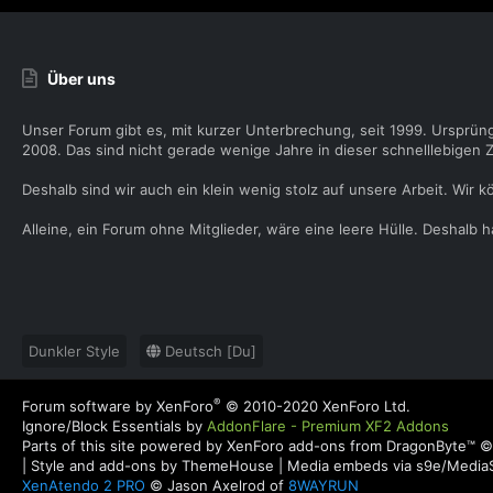
Über uns
Unser Forum gibt es, mit kurzer Unterbrechung, seit 1999. Ursprün
2008. Das sind nicht gerade wenige Jahre in dieser schnelllebigen Z
Deshalb sind wir auch ein klein wenig stolz auf unsere Arbeit. Wir k
Alleine, ein Forum ohne Mitglieder, wäre eine leere Hülle. Deshalb
Dunkler Style
Deutsch [Du]
®
Forum software by XenForo
© 2010-2020 XenForo Ltd.
Ignore/Block Essentials by
AddonFlare - Premium XF2 Addons
Parts of this site powered by
XenForo add-ons from DragonByte™
©
|
Style and add-ons by ThemeHouse
|
Media embeds via s9e/MediaS
XenAtendo 2 PRO
© Jason Axelrod of
8WAYRUN