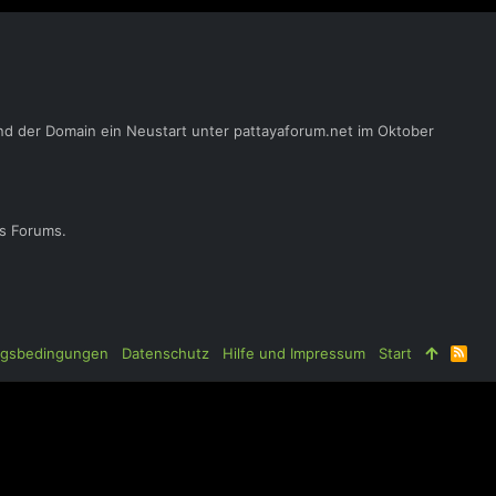
nd der Domain ein Neustart unter pattayaforum.net im Oktober
es Forums.
gsbedingungen
Datenschutz
Hilfe und Impressum
Start
R
S
S