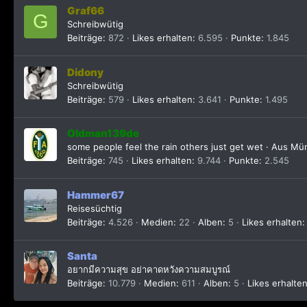
Graf66
G
Schreibwütig
Beiträge
872
Likes erhalten
6.595
Punkte
1.845
Didony
Schreibwütig
Beiträge
579
Likes erhalten
3.641
Punkte
1.495
Oldman139de
some people feel the rain others just get wet
·
Aus
Mü
Beiträge
745
Likes erhalten
9.744
Punkte
2.545
Hammer67
Reisesüchtig
Beiträge
4.526
Medien
22
Alben
5
Likes erhalten
Santa
อยากมีความสุข อย่าคาดหวังความสมบูรณ์
Beiträge
10.779
Medien
611
Alben
5
Likes erhalte