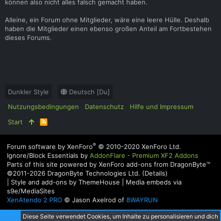
können also nicht alles falsch gemacht haben.
Alleine, ein Forum ohne Mitglieder, wäre eine leere Hülle. Deshalb
haben die Mitglieder einen ebenso großen Anteil am Fortbestehen
dieses Forums.
Dunkler Style
Deutsch [Du]
Nutzungsbedingungen
Datenschutz
Hilfe und Impressum
Start
R
S
S
®
Forum software by XenForo
© 2010-2020 XenForo Ltd.
Ignore/Block Essentials by
AddonFlare - Premium XF2 Addons
Parts of this site powered by
XenForo add-ons from DragonByte™
©2011-2026
DragonByte Technologies Ltd.
(
Details
)
|
Style and add-ons by ThemeHouse
|
Media embeds via
s9e/MediaSites
XenAtendo 2 PRO
© Jason Axelrod of
8WAYRUN
Diese Seite verwendet Cookies, um Inhalte zu personalisieren und dich