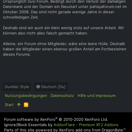
Ursprünglich Susi Forum. Bedingt durch den Verlust der damaligen
Datenbank und der Domain ein Neustart unter pattayaforum.net im
Oktober 2008. Das sind nicht gerade wenige Jahre in dieser
schnelllebigen Zeit.
Deshalb sind wir auch ein klein wenig stolz auf unsere Arbeit. Wir
können also nicht alles falsch gemacht haben.
Alleine, ein Forum ohne Mitglieder, wäre eine leere Hülle. Deshalb
haben die Mitglieder einen ebenso großen Anteil am Fortbestehen
dieses Forums.
Dunkler Style
Deutsch [Du]
Nutzungsbedingungen
Datenschutz
Hilfe und Impressum
Start
R
S
S
®
Forum software by XenForo
© 2010-2020 XenForo Ltd.
Ignore/Block Essentials by
AddonFlare - Premium XF2 Addons
Parts of this site powered by
XenForo add-ons from DragonByte™