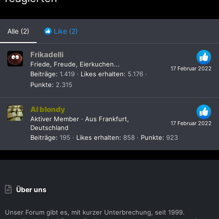
Alle
(2)
Like
(2)
Frikadelli
Friede, Freude, Eierkuchen...
17 Februar 2022
Beiträge
1.419
Likes erhalten
5.176
Punkte
2.315
Al blondy
Aktiver Member
·
Aus
Frankfurt,
17 Februar 2022
Deutschland
Beiträge
195
Likes erhalten
858
Punkte
923
Über uns
Unser Forum gibt es, mit kurzer Unterbrechung, seit 1999.