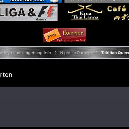
attaya und Umgebung Info
Nightlife Pattaya
Tahitian Quee
erten