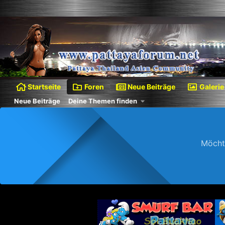
Startseite
Foren
Neue Beiträge
Galerie
Neue Beiträge
Deine Themen finden
Möcht