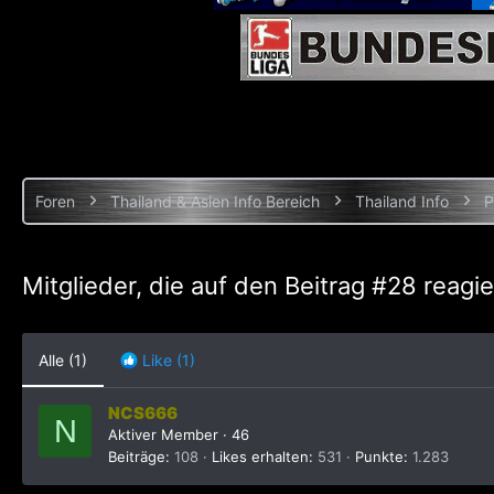
Foren
Thailand & Asien Info Bereich
Thailand Info
P
Mitglieder, die auf den Beitrag #28 reagi
Alle
(1)
Like
(1)
NCS666
N
Aktiver Member
·
46
Beiträge
108
Likes erhalten
531
Punkte
1.283