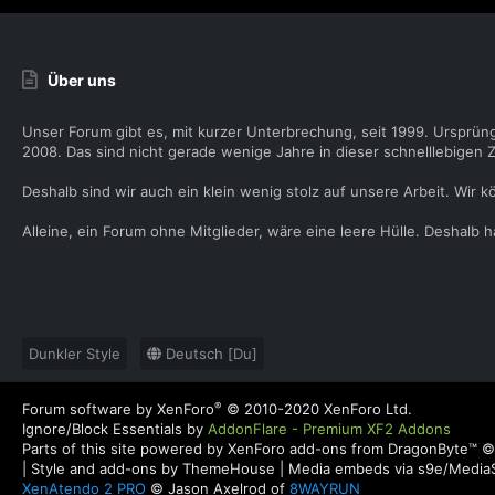
Über uns
Unser Forum gibt es, mit kurzer Unterbrechung, seit 1999. Ursprün
2008. Das sind nicht gerade wenige Jahre in dieser schnelllebigen Z
Deshalb sind wir auch ein klein wenig stolz auf unsere Arbeit. Wir k
Alleine, ein Forum ohne Mitglieder, wäre eine leere Hülle. Deshalb
Dunkler Style
Deutsch [Du]
®
Forum software by XenForo
© 2010-2020 XenForo Ltd.
Ignore/Block Essentials by
AddonFlare - Premium XF2 Addons
Parts of this site powered by
XenForo add-ons from DragonByte™
©
|
Style and add-ons by ThemeHouse
|
Media embeds via s9e/MediaS
XenAtendo 2 PRO
© Jason Axelrod of
8WAYRUN