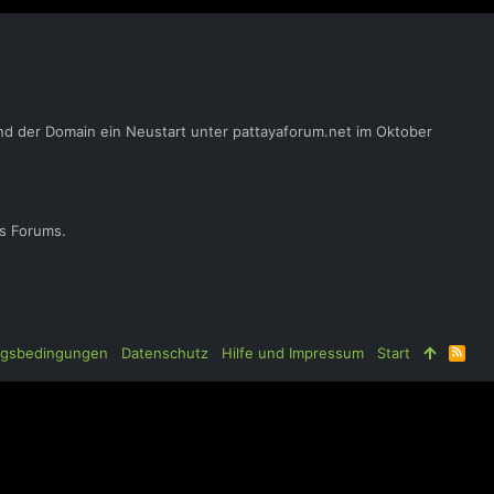
nd der Domain ein Neustart unter pattayaforum.net im Oktober
es Forums.
gsbedingungen
Datenschutz
Hilfe und Impressum
Start
R
S
S