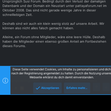
Ursprünglich Susi Forum. Bedingt durch den Verlust der damaligen
Datenbank und der Domain ein Neustart unter pattayaforum.net im
Oktober 2008. Das sind nicht gerade wenige Jahre in dieser
schnelllebigen Zeit.
Deshalb sind wir auch ein klein wenig stolz auf unsere Arbeit. Wir
können also nicht alles falsch gemacht haben.
Alleine, ein Forum ohne Mitglieder, wäre eine leere Hülle. Deshalb
haben die Mitglieder einen ebenso großen Anteil am Fortbestehen
dieses Forums.
Diese Seite verwendet Cookies, um Inhalte zu personalisieren und dich
Dunkler Style
Deutsch [Du]
nach der Registrierung angemeldet zu halten. Durch die Nutzung unsere
Webseite erklärst du dich damit einverstanden.
Nutzungsbedingungen
Datenschutz
Hilfe und Impressum
Akzeptieren
Erfahre mehr…
Start
R
Oben
Unt
S
S
®
Forum software by XenForo
© 2010-2020 XenForo Ltd.
Ignore/Block Essentials by
AddonFlare - Premium XF2 Addons
Parts of this site powered by
XenForo add-ons from DragonByte™