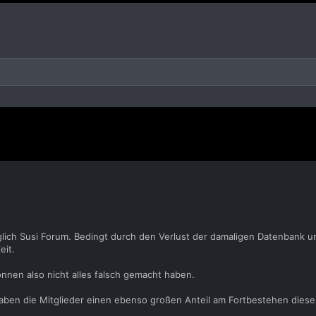
glich Susi Forum. Bedingt durch den Verlust der damaligen Datenbank u
eit.
önnen also nicht alles falsch gemacht haben.
 haben die Mitglieder einen ebenso großen Anteil am Fortbestehen dies