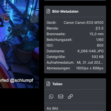
Bild-Metadaten
Gerät
Canon Canon EOS M100
Blende
ƒ/3.5
Brennweite
15,0 mm
Belichtungszeit
1/60
ISO
800
Dateiname
K_066-046.JPG
Dateigröße
592 KB
Aufnahmedatum
Mi, 31 Juli 2024 9:23 PM
Abmessungen
1600px x 898px
Teilen
WhatsApp
E-Mail
Link
Als Bild