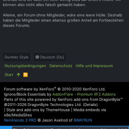
können also nicht alles falsch gemacht haben.
Alleine, ein Forum ohne Mitglieder, wäre eine leere Hülle. Deshalb
haben die Mitglieder einen ebenso großen Anteil am Fortbestehen
dieses Forums.
Dunkler Style
Deutsch [Du]
Nutzungsbedingungen
Datenschutz
Hilfe und Impressum
Start
R
S
S
®
Forum software by XenForo
© 2010-2020 XenForo Ltd.
Ignore/Block Essentials by
AddonFlare - Premium XF2 Addons
Parts of this site powered by
XenForo add-ons from DragonByte™
©2011-2026
DragonByte Technologies Ltd.
(
Details
)
|
Style and add-ons by ThemeHouse
|
Media embeds via
s9e/MediaSites
XenAtendo 2 PRO
© Jason Axelrod of
8WAYRUN