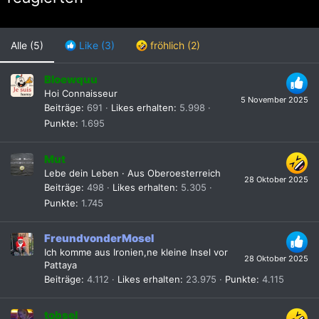
Alle
(5)
Like
(3)
fröhlich
(2)
Bloewquu
Hoi Connaisseur
5 November 2025
Beiträge
691
Likes erhalten
5.998
Punkte
1.695
Mut
Lebe dein Leben
·
Aus
Oberoesterreich
28 Oktober 2025
Beiträge
498
Likes erhalten
5.305
Punkte
1.745
FreundvonderMosel
Ich komme aus Ironien,ne kleine Insel vor
28 Oktober 2025
Pattaya
Beiträge
4.112
Likes erhalten
23.975
Punkte
4.115
tobsel