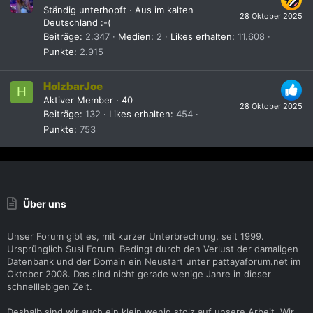
Ständig unterhopft
·
Aus
im kalten
28 Oktober 2025
Deutschland :-(
Beiträge
2.347
Medien
2
Likes erhalten
11.608
Punkte
2.915
HolzbarJoe
H
Aktiver Member
·
40
28 Oktober 2025
Beiträge
132
Likes erhalten
454
Punkte
753
Über uns
Unser Forum gibt es, mit kurzer Unterbrechung, seit 1999.
Ursprünglich Susi Forum. Bedingt durch den Verlust der damaligen
Datenbank und der Domain ein Neustart unter pattayaforum.net im
Oktober 2008. Das sind nicht gerade wenige Jahre in dieser
schnelllebigen Zeit.
Deshalb sind wir auch ein klein wenig stolz auf unsere Arbeit. Wir