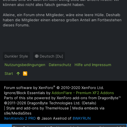
können also nicht alles falsch gemacht haben.
Alleine, ein Forum ohne Mitglieder, wäre eine leere Hülle. Deshalb
haben die Mitglieder einen ebenso großen Anteil am Fortbestehen
dieses Forums.
Dunkler Style
Deutsch [Du]
Nutzungsbedingungen
Datenschutz
Hilfe und Impressum
Start
R
S
S
®
Forum software by XenForo
© 2010-2020 XenForo Ltd.
Ignore/Block Essentials by
AddonFlare - Premium XF2 Addons
Parts of this site powered by
XenForo add-ons from DragonByte™
©2011-2026
DragonByte Technologies Ltd.
(
Details
)
|
Style and add-ons by ThemeHouse
|
Media embeds via
s9e/MediaSites
XenAtendo 2 PRO
© Jason Axelrod of
8WAYRUN