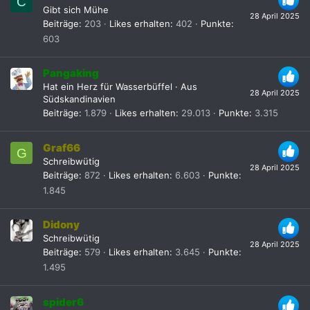
C
Gibt sich Mühe
28 April 2025
Beiträge
203
Likes erhalten
402
Punkte
603
Pangaking
Hat ein Herz für Wasserbüffel
·
Aus
28 April 2025
Südskandinavien
Beiträge
1.879
Likes erhalten
29.013
Punkte
3.315
Graf66
G
Schreibwütig
28 April 2025
Beiträge
872
Likes erhalten
6.603
Punkte
1.845
Didony
Schreibwütig
28 April 2025
Beiträge
579
Likes erhalten
3.645
Punkte
1.495
spider6