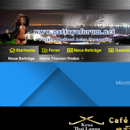
Startseite
Foren
Neue Beiträge
Galerie
Neue Beiträge
Deine Themen finden
Möcht