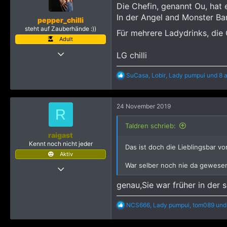
Die Chefin, genannt Ou, hat e
In der Angel and Monster Ba
pepper_chilli
steht auf Zauberhände :))
Für mehrere Ladydrinks, die O
Adult
1 Mai 2011
LG chilli
2.341
R
SuCasa
,
Lobir
,
Lady pumpui
und 8 
10.863
e
3.215
a
k
Legoland-City
24 November 2019
t
R
i
o
Taldren schrieb:
n
raigast
e
Kennt noch nicht jeder
Das ist doch die Lieblingsbar v
n
Aktiv
:
War selber noch nie da gewesen
11 Juli 2010
88
genau,Sie war früher in der 
171
493
R
NCS666
,
Lady pumpui
,
tom089
und
e
a