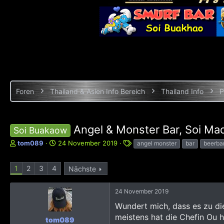
Foren
Thailand & Asien Info Bereich
Thailand Info
P
Angel & Monster Bar, Soi Mad
Soi Buakaow
E
E
S
tom089
24 November 2019
angel monster
bar
beerba
r
r
c
s
s
h
1
2
3
4
Nächste
t
t
l
e
e
a
l
l
g
24 November 2019
l
l
w
Wundert mich, dass es zu di
e
t
o
r
a
r
meistens hat die Chefin Ou h
tom089
m
t