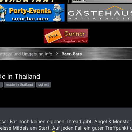
attaya und Umgebung Info
Beer-Bars
e in Thailand
r
made in thailand
soi mit
eser Bar noch keinen eigenen Thread gibt. Angel & Monster 
eisse Mädels am Start. Auf jeden Fall ein guter Treffpunkt