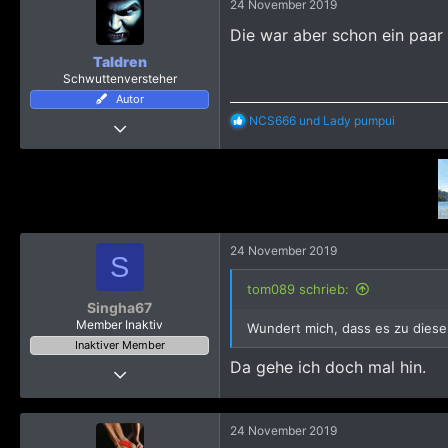
24 November 2019
t
1.845
i
Die war aber schon ein paar
o
n
Taldren
e
Schwuttenversteher
n
Autor
:
R
NCS666
und
Lady pumpui
11 November 2010
e
10.286
a
k
51.823
t
5.565
i
o
Berlin
n
e
24 November 2019
S
n
:
tom089 schrieb:
Singha67
Member Inaktiv
Wundert mich, dass es zu dieser
Inaktiver Member
Da gehe ich doch mal hin.
12 November 2019
40
83
24 November 2019
598