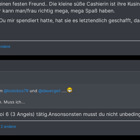
inen festen Freund.. Die kleine süße Cashierin ist ihre Kusin
r kann man/frau richtig mega, mega Spaß haben.
u mir spendiert hatte, hat sie es letztendlich geschafft, d
andere
om
@loslobos79
und
@dauergeil
....
. Muss ich...
soi 6 (3 Angels) tätig.Ansonsonsten musst du nicht unbeding
 2 andere