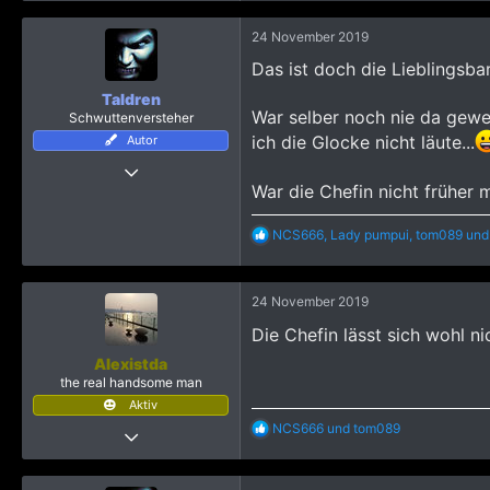
a
k
24 November 2019
t
i
Das ist doch die Lieblingsb
o
n
Taldren
e
War selber noch nie da gewe
Schwuttenversteher
n
ich die Glocke nicht läute...
Autor
:
11 November 2010
War die Chefin nicht früher 
10.286
51.823
R
NCS666
,
Lady pumpui
,
tom089
und
5.565
e
a
Berlin
k
24 November 2019
t
i
Die Chefin lässt sich wohl ni
o
n
Alexistda
e
the real handsome man
n
Aktiv
:
R
NCS666
und
tom089
17 November 2018
e
692
a
k
3.730