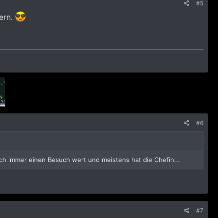
#5
ern.
#6
ich immer einen Besuch wert und meistens hat die Chefin...
#7