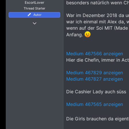
besonders natürlich wenn Che
EscortLover
e
Thread Starter
War im Dezember 2018 da und
Autor
Thread Starter
war ich einmal mit Alex da, w
7 Februar 2010
wenn auf der Soi MIT (Made i
9.918
Anfang.
85.850
5.415
Medium 467566 anzeigen
Hier die Chefin, immer in Ac
Medium 467829 anzeigen
Medium 467827 anzeigen
Die Cashier Lady auch süss
Medium 467565 anzeigen
Die Girls brauchen da eigentl