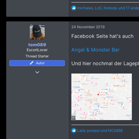
R
michaleo
,
LoS
,
Nobody
und 17 ande
e
a
k
24 November 2019
t
i
Facebook Seite hat's auch
o
n
tom089
e
Angel & Monster Bar
EscortLover
n
Thread Starter
:
Und hier nochmal der Lagepl
Autor
Thread Starter
7 Februar 2010
9.918
85.850
5.415
R
Lady pumpui
und
NCS666
e