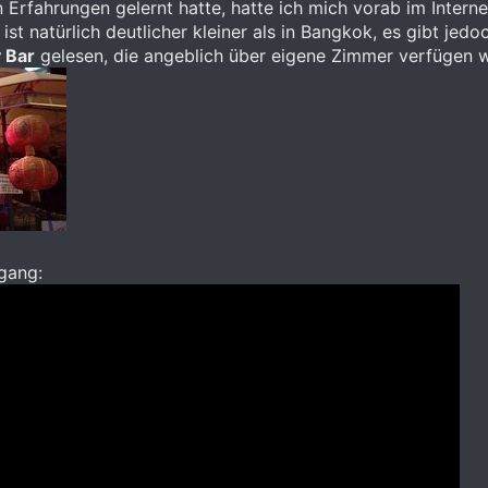
n Erfahrungen gelernt hatte, hatte ich mich vorab im Inter
st natürlich deutlicher kleiner als in Bangkok, es gibt jed
 Bar
gelesen, die angeblich über eigene Zimmer verfügen 
dgang: