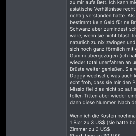
zu mir aufs Bett. Ich kann m
asiatische Verhältnisse rech
richtig verstanden hatte. Al
bestimmt kein Geld für ne Br
Schwanz aber zumindest scho
wäre, wenn sie nicht bläst. I
natürlich zu nix zwingen un
sich noch ganz förmlich mit 
Gummi übergezogen (ich hatt
wieder total unerfahren an un
Brüste weiter genießen. Sie 
Doggy wechseln, was auch kei
echt froh, dass sie mir den 
Missio fiel dies nicht so auf
tollen Titten aber wieder e
dann diese Nummer. Nach der
Wenn ich die Kosten nochma
1 Bier zu 3 US$ (sie hatte be
Zimmer zu 3 US$
Short-time zu 30 US$