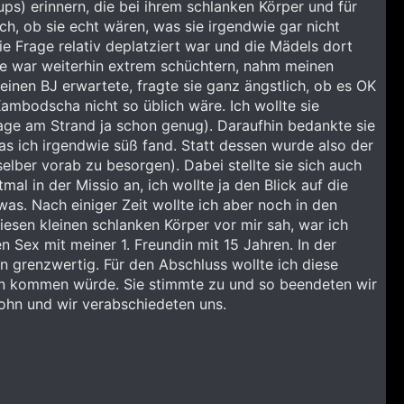
ps) erinnern, die bei ihrem schlanken Körper und für
ch, ob sie echt wären, was sie irgendwie gar nicht
ie Frage relativ deplatziert war und die Mädels dort
sie war weiterhin extrem schüchtern, nahm meinen
inen BJ erwartete, fragte sie ganz ängstlich, ob es OK
 Kambodscha nicht so üblich wäre. Ich wollte sie
Tage am Strand ja schon genug). Daraufhin bedankte sie
as ich irgendwie süß fand. Statt dessen wurde also der
ber vorab zu besorgen). Dabei stellte sie sich auch
al in der Missio an, ich wollte ja den Blick auf die
was. Nach einiger Zeit wollte ich aber noch in den
iesen kleinen schlanken Körper vor mir sah, war ich
n Sex mit meiner 1. Freundin mit 15 Jahren. In der
hon grenzwertig. Für den Abschluss wollte ich diese
tten kommen würde. Sie stimmte zu und so beendeten wir
ohn und wir verabschiedeten uns.