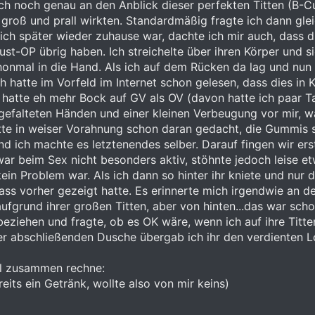
ich noch genau an den Anblick dieser perfekten Titten (B-Cu
t groß und prall wirkten. Standardmäßig fragte ich dann glei
s ich später wieder zuhause war, dachte ich mir auch, dass d
ust-OP übrig haben. Ich streichelte über ihren Körper und 
nmal in die Hand. Als ich auf dem Rücken da lag und nun e
ch hatte im Vorfeld im Internet schon gelesen, dass dies in
d hatte eh mehr Bock auf GV als OV (davon hatte ich paar 
gefalteten Händen und einer kleinen Verbeugung vor mir, w
e in weiser Vorahnung schon daran gedacht, die Gummis sel
d ich machte es letztenendes selber. Darauf fingen wir erstm
war beim Sex nicht besonders aktiv, stöhnte jedoch leise et
n Problem war. Als ich dann so hinter ihr kniete und nur d
Pass vorher gezeigt hatte. Es erinnerte mich irgendwie an de
 aufgrund ihrer großen Titten, aber von hinten...das war sc
inbeziehen und fragte, ob es OK wäre, wenn ich auf ihre Ti
 abschließenden Dusche übergab ich ihr den verdienten L
l zusammen rechne:
reits ein Getränk, wollte also von mir keins)