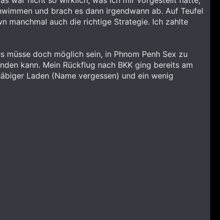
 war nicht so wirklich, was ich mir vorgestellt hatte,
schwimmen und brach es dann irgendwann ab. Auf Teufel
n manchmal auch die richtige Strategie. Ich zahlte
 es müsse doch möglich sein, in Phnom Penh Sex zu
finden kann. Mein Rückflug nach BKK ging bereits am
chäbiger Laden (Name vergessen) und ein wenig