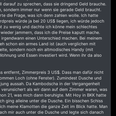
l darauf zu sprechen, dass sie dringend Geld brauche.
en, sondern immer nur wenn sie gerade Geld braucht.
rte die Frage, was ich denn zahlen wolle. Ich hatte
rdpreis würde ja bei 20 US$ liegen, ich würde jedoch
ht zu wenig und dachte ich könne mein schlechtes
 wieder jammern, dass ich die Preise kaputt mache.
t irgendwann einen Unterschied machen. Bei meinem
h schon ein armes Land ist (auch verglichen mit
elte, sondern noch ein altmodisches Handy (mit
 Wohnung und Essen investiert wird. Wenn ihr da also
ss entfernt, Zimmerpreis 3 US$. Dass man dafür nicht
gekommen Loch (ohne Fenster). Zumindest Dusche und
hr jung aussah. Da Kambodscha in der Vergangenheit
s verunsichert als wir dann auf dem Zimmer waren, was
hon 21, was mich dann beruhigte. Mit Hoy in BKK hatte
h ging alleine unter die Dusche. Ein bisschen Schiss
ich meine Klamotten die ganze Zeit im Blick hatte. Man
 nach mir auch unter die Dusche und legte sich danach