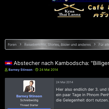
Foren
Reiseberichte, Stories, Bilder und anderes
Für all
Abstecher nach Kambodscha: "Billige
E
E
Barney Stinson
24 Mai 2014
r
r
s
s
24 Mai 2014
t
t
e
e
Hier also endlich der 3. un
l
l
ein paar Tage in Phnom Penh 
l
l
Barney Stinson
die Gelegenheit dort nutzen.
e
t
Schreibwütig
r
a
Thread Starter
m