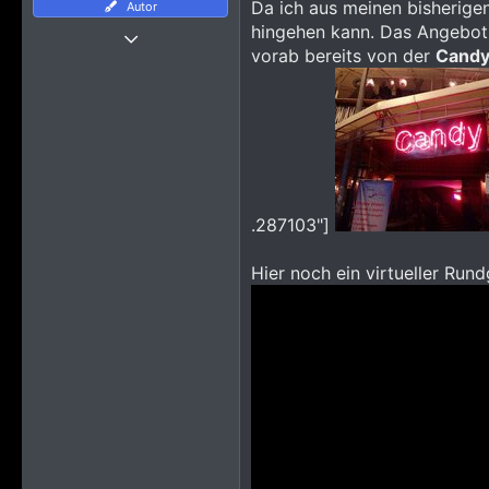
Da ich aus meinen bisherige
Autor
Thread Starter
hingehen kann. Das Angebot i
9 März 2014
vorab bereits von der
Candy
956
15.188
2.945
.287103"]
Hier noch ein virtueller Run