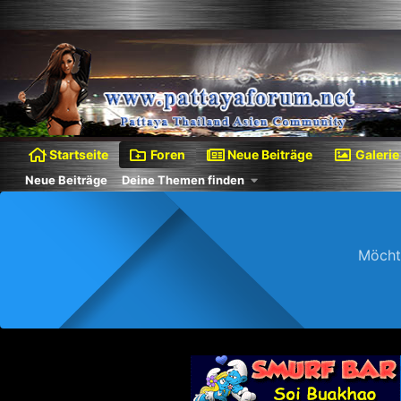
Startseite
Foren
Neue Beiträge
Galerie
Neue Beiträge
Deine Themen finden
Möcht