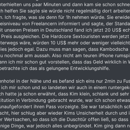
nterhielten uns paar Minuten und dann kam sie schon schnel
ch helfen Sie sagte sie würde nicht regelmäßig dort arbeit
n. Ich fragte, was sie denn für 1h nehmen würde. Sie erwide
eisniveau von Freelancern informiert und sagte, der Standa
it unseren Preisen in Deutschland fand ich jetzt 20 US$ ec
Preis ausgleichen. Die Hardcore Sextouristen werden jetzt
nterwegs wäre, würden 10 US$ mehr oder weniger vielleich
dies jedoch egal. Dazu muss man sagen, dass Kambodscha e
u nochmal arm aussah. Also nicht am teuren iPhone rumspi
kann ich mir schon gut vorstellen, dass das Geld wirklich in
 betrachte ich das als gelungene Entwicklungshilfe.
nhotel in der Nähe und es befand sich eins nur 2min zu Fu
e ich mir schon und so landeten wir auch in einem runter
Ich hatte ja schon erwähnt, dass Kim klein, schlank und se
titution in Verbindung gebracht wurde, war ich schon etwa
naufgefordert ihren Pass vorzeigte. Sie war tatsächlich sc
ht, hier schlug aber wieder Kims Unsicherheit durch und ic
 Wertsachen, so dass ich die Duschtür offen ließ, so dass 
 einige Dinge, war jedoch alles unbegründet. Kim ging dann