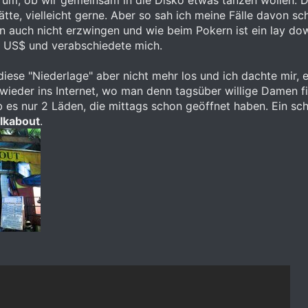
rum, ob wir gemeinsam in die Disko etwas tanzen wollen. Das
ätte, vielleicht gerne. Aber so sah ich meine Fälle davon 
 auch nicht erzwingen und wie beim Pokern ist ein lay dow
 US$ und verabschiedete mich.
diese "Niederlage" aber nicht mehr los und ich dachte mir,
o wieder ins Internet, wo man denn tagsüber willige Damen 
 es nur 2 Läden, die mittags schon geöffnet haben. Ein s
lkabout
.