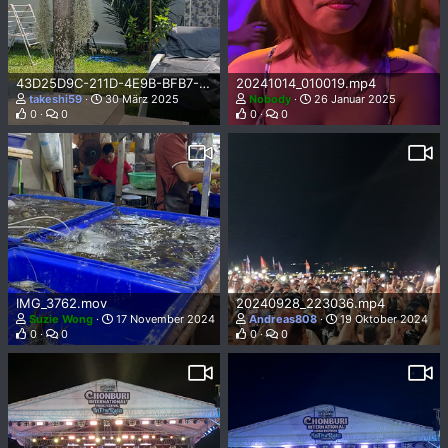
43D25D9C-211D-4E9B-BFB7-EA99BD4ACA08.MOV
20241014_010019.mp4
takeshi59
30 März 2025
Nobody
26 Januar 2025
0
0
0
0
IMG_3762.mov
20240928_223036.mp4
Suzie Wong
17 November 2024
Andreas808
19 Oktober 2024
0
0
0
0