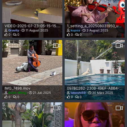
VIDEO-2025-07-23-05-15-15.mp4
1_setting_a_202508031950_uw95z.mp4
Gravity
11 August 2025
kupoa
3 August 2025
0
0
0
0
IMG_7498.mov
0978C262-230B-49EF-ABB4-9A7DA0A970C6.MOV
Suzie Wong
21 Juli 2025
takeshi59
30 März 2025
0
0
0
0