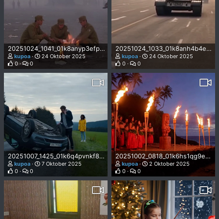
20251024_1041_01k8anyp3efphv2wyxz9t6rzvt.mp4
20251024_1033_01k8anh4b4er3tc33y6g73nx73.mp4
kupoa
24 Oktober 2025
kupoa
24 Oktober 2025
0
0
0
0
20251007_1425_01k6q4pvnkf8dswredhqmx7226.mp4
20251002_0818_01k6hs1qg9e87bpdgfc2h7b28g.mp4
kupoa
7 Oktober 2025
kupoa
2 Oktober 2025
0
0
0
0