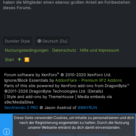
haben die Mitglieder einen ebenso großen Anteil am Fortbestehen
dieses Forums.
Dunkler Style
Deutsch [Du]
Nutzungsbedingungen
Datenschutz
Hilfe und Impressum
Start
R
S
S
®
Forum software by XenForo
© 2010-2020 XenForo Ltd.
Ignore/Block Essentials by
AddonFlare - Premium XF2 Addons
Parts of this site powered by
XenForo add-ons from DragonByte™
©2011-2026
DragonByte Technologies Ltd.
(
Details
)
|
Style and add-ons by ThemeHouse
|
Media embeds via
s9e/MediaSites
XenAtendo 2 PRO
© Jason Axelrod of
8WAYRUN
Diese Seite verwendet Cookies, um Inhalte zu personalisieren und dich
nach der Registrierung angemeldet zu halten. Durch die Nutzung
unserer Webseite erklärst du dich damit einverstanden.