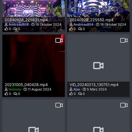
20240928_225831.mp4
20240928_225552.mp4
Andreas808
19 Oktober 2024
Andreas808
19 Oktober 2024
0
0
0
0
20231005_040428.mp4
VID_20240213_130751.mp4
Nobody
11 August 2024
Ajax
5 März 2024
0
0
0
0