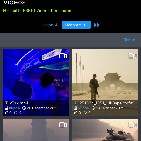
Videos
Hier bitte FSK16 Videos hochladen
Letzte
1 von 4
Nächste
Filter
TukTuk.mp4
20251024_1051_01k8apa2tqfafremysgfvcgwxe.mp4
kupoa
26 Dezember 2025
kupoa
24 Oktober 2025
0
0
0
0