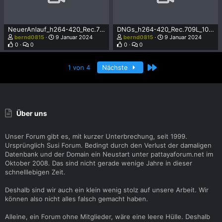
NeuerAnlauf_h264-420_Rec.709L_1080p_29.97_HQ.mp4
DNGs_h264-420_Rec.709L_1080p_29.97_HQ.mp4
bernd0815
9 Januar 2024
bernd0815
9 Januar 2024
0
0
0
0
Letzte
1 von 4
Nächste
Über uns
Unser Forum gibt es, mit kurzer Unterbrechung, seit 1999.
Ursprünglich Susi Forum. Bedingt durch den Verlust der damaligen
Datenbank und der Domain ein Neustart unter pattayaforum.net im
Oktober 2008. Das sind nicht gerade wenige Jahre in dieser
schnelllebigen Zeit.
Deshalb sind wir auch ein klein wenig stolz auf unsere Arbeit. Wir
können also nicht alles falsch gemacht haben.
Alleine, ein Forum ohne Mitglieder, wäre eine leere Hülle. Deshalb