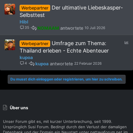
Der ultimative Liebeskasper-
Werbepartner
Selbsttest
Hibl
35
NOMAAM
10 Juli 2026
U
Umfrage zum Thema:
Werbepartner
m
Thailand erleben - Echte Abenteuer
f
kupoa
r
4
kupoa
22 Februar 2026
a
g
e
Du musst dich einloggen oder registrieren, um hier zu schreiben.
Über uns
Unser Forum gibt es, mit kurzer Unterbrechung, seit 1999.
Ursprünglich Susi Forum. Bedingt durch den Verlust der damaligen
Datenbank und der Domain ein Neustart unter pattayaforum.net im