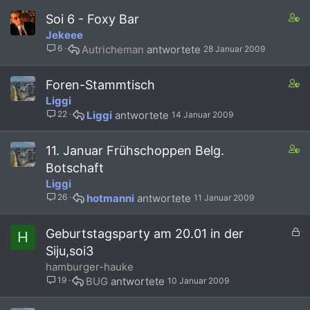
e
a
r
C
Soi 6 - Foxy Bar
f
r
o
Jekeee
f
t
n
6
Autricheman
28 Januar 2009
p
t
o
a
s
i
C
Foren-Stammtisch
t
n
o
Liggi
(
s
n
22
Liggi
14 Januar 2009
s
1
t
)
s
a
t
i
C
11. Januar Frühschoppen Belg.
a
n
o
Botschaft
f
s
n
Liggi
f
2
t
26
hotmanni
11 Januar 2009
p
s
a
o
t
i
s
a
n
G
Geburtstagsparty am 20.01 in der
H
t
f
s
e
Siju,soi3
(
f
1
s
hamburger-hauke
s
p
s
p
)
o
t
19
BUG
10 Januar 2009
e
s
a
r
t
f
r