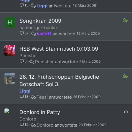
n
15
Liggi
13 März 2009
t
a
i
C
Songhkran 2009
H
n
o
hamburger-hauke
s
n
67
kalle11
12 März 2009
2
t
s
a
t
i
HSB West Stammtisch 07.03.09
a
n
Punisher
f
s
3
Punisher
7 März 2009
f
8
p
s
o
t
C
28. 12. Frühschoppen Belgische
s
a
o
Botschaft Soi 3
t
f
n
Liggi
(
f
t
18
Tessi
28 Februar 2009
s
p
a
)
o
i
s
n
G
Donlord in Patty
t
s
e
Donlord
(
3
s
19
Donlord
20 Februar 2009
s
s
p
)
t