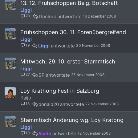
13. 12. Frühschoppen Belg. Botschaft
(
f
t
Liggi
s
p
)
o
20
Donlord
16 Dezember 2008
s
t
Frühschoppen 30. 11. Forenübergreifend
(
Liggi
s
)
19
Liggi
30 November 2008
Mittwoch, 29. 10. erster Stammtisch
Liggi
27
SP
25 November 2008
Loy Krathong Fest in Salzburg
Kaijo
13
donald20
22 November 2008
Stammtisch Änderung wg. Loy Kratong
Liggi
10
Koebi
12 November 2008