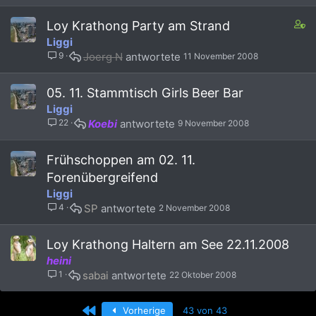
C
Loy Krathong Party am Strand
o
Liggi
n
9
Joerg N
11 November 2008
t
a
i
05. 11. Stammtisch Girls Beer Bar
n
Liggi
s
22
Koebi
9 November 2008
2
s
t
Frühschoppen am 02. 11.
a
Forenübergreifend
f
Liggi
f
4
SP
2 November 2008
p
o
s
Loy Krathong Haltern am See 22.11.2008
t
heini
(
1
sabai
22 Oktober 2008
s
)
Erste
Vorherige
43 von 43