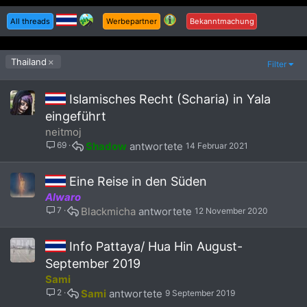
All threads
Werbepartner
Bekanntmachung
Thailand
Filter
Islamisches Recht (Scharia) in Yala
eingeführt
neitmoj
69
Shadow
14 Februar 2021
Eine Reise in den Süden
Alwaro
7
Blackmicha
12 November 2020
Info Pattaya/ Hua Hin August-
September 2019
Sami
2
Sami
9 September 2019